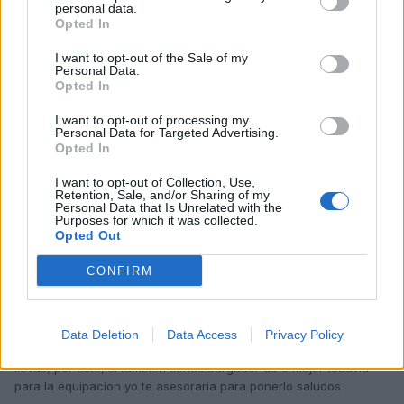
personal data.
Opted In
fefelo1
Publicado
15 de Mayo del 2010
I want to opt-out of the Sale of my
Personal Data.
Opted In
ok Gracias luego voy a ver, antena si tiene la de tiburon para el
telefono y esas cosas
I want to opt-out of processing my
Personal Data for Targeted Advertising.
Opted In
Responder
I want to opt-out of Collection, Use,
Retention, Sale, and/or Sharing of my
Personal Data that Is Unrelated with the
Purposes for which it was collected.
Opted Out
carnacas
Publicado
16 de Mayo del 2010
CONFIRM
tendria que ir un cargador en la guantera, pone cd navigation, es
a la vez radio y unit head, si te interesa y tienes altavoces
traseros, te lo puedo vender barato el lector, si te pone no
Data Deletion
Data Access
Privacy Policy
instalado es porque no tienes, seria cambiar el cd de uno que
llevas, por este, si tambien tienes cargador de 6 mejor todavia
para la equipacion yo te asesoraria para ponerlo saludos