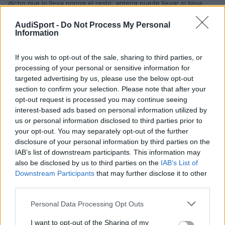
dicho que lo lleva ponga el resto, antena puede llevar si lleva
telefono bluetooth
los basic es cd no dvd
AudiSport -
Do Not Process My Personal
Information
Editado
15 de Mayo del 2010
por ximo@6
If you wish to opt-out of the sale, sharing to third parties, or
processing of your personal or sensitive information for
Responder
targeted advertising by us, please use the below opt-out
section to confirm your selection. Please note that after your
opt-out request is processed you may continue seeing
Vicente Chesa
interest-based ads based on personal information utilized by
Publicado
15 de Mayo del 2010
us or personal information disclosed to third parties prior to
your opt-out. You may separately opt-out of the further
Ok,
disclosure of your personal information by third parties on the
No me habia dado cuenta del detalle,
IAB’s list of downstream participants. This information may
also be disclosed by us to third parties on the
IAB’s List of
Un saludo
Downstream Participants
that may further disclose it to other
third parties.
Responder
Personal Data Processing Opt Outs
I want to opt-out of the Sharing of my