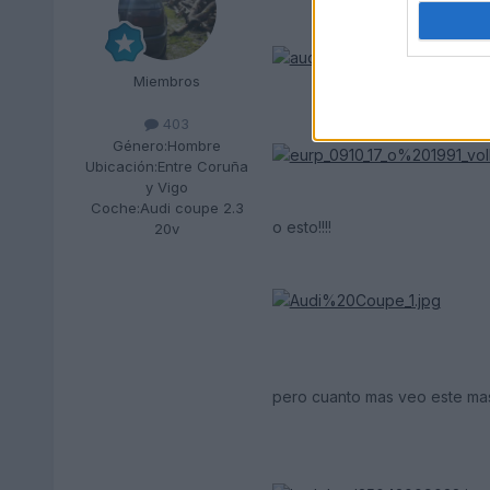
Miembros
403
Género:
Hombre
Ubicación:
Entre Coruña
y Vigo
Coche:
Audi coupe 2.3
o esto!!!!
20v
pero cuanto mas veo este mas me gu