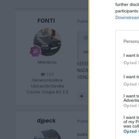
further disc
participants
Downstream 
FONTI
Publicado
18 de Mayo del 2010
FONTI dijo:
Persona
mirad estas llantas,os gus
I want t
Miembros
Opted 
EEEEEEEEEEEEEEEEEYYYYYY
NADIE ME CONTESTA NADA S
724
I want t
VENGA ANIMAROS
Género:
Hombre
Opted 
Ubicación:
Sevilla
Coche:
Coupe B3 2.2
I want 
Responder
Advertis
Opted 
I want t
djpeck
Publicado
18 de Mayo del 2010
of my P
was col
Opted 
pues yo algun dia montare esto!