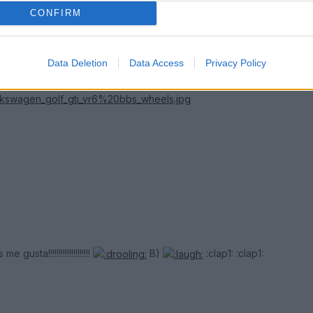
CONFIRM
Data Deletion
Data Access
Privacy Policy
sta!!!!!!!!!!!!!!!!!!!!
B)
:clap1: :clap1: