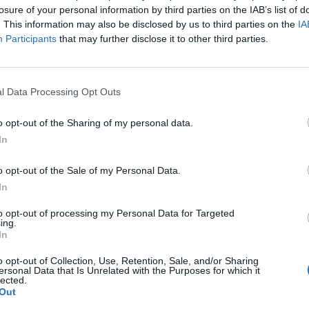
losure of your personal information by third parties on the IAB’s list of
. This information may also be disclosed by us to third parties on the
IA
Participants
that may further disclose it to other third parties.
l Data Processing Opt Outs
tan?donde podria conseguirlas?,si no iguales,parecidas
o opt-out of the Sharing of my personal data.
In
YYYY
OBRE ESAS LLANTAS?
o opt-out of the Sale of my Personal Data.
In
to opt-out of processing my Personal Data for Targeted
ing.
In
o opt-out of Collection, Use, Retention, Sale, and/or Sharing
ersonal Data that Is Unrelated with the Purposes for which it
lected.
Out
!! :clap1: