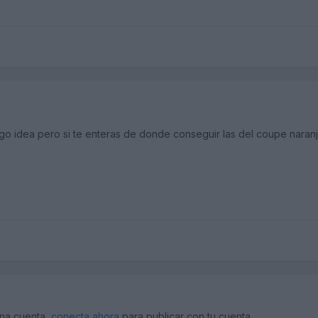
go idea pero si te enteras de donde conseguir las del coupe naran
una cuenta,
conecta ahora
para publicar con tu cuenta.