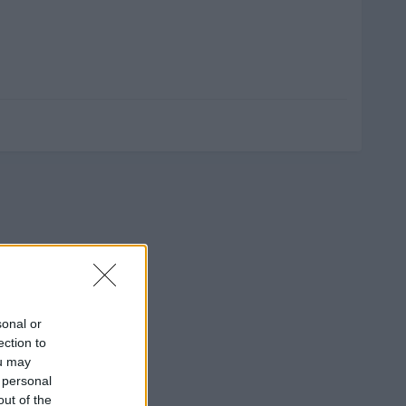
sonal or
ection to
ou may
 personal
out of the