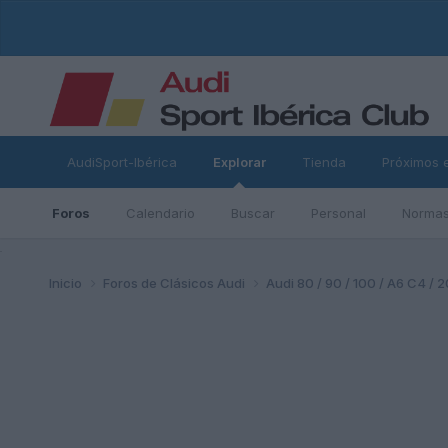
AudiSport-Ibérica
Explorar
Tienda
Próximos 
Foros
Calendario
Buscar
Personal
Normas
ad
Inicio
Foros de Clásicos Audi
Audi 80 / 90 / 100 / A6 C4 / 