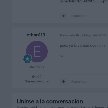
Responder
ethan113
Publicado
19 de Mayo del 2010
pues yo la verdad que no ten
s2
Miembros
337
Género:
Hombre
Responder
Unirse a la conversación
Puedes publicar ahora y registrarte más tarde. Si tienes 