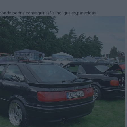
?donde podria conseguirlas?,si no iguales,parecidas