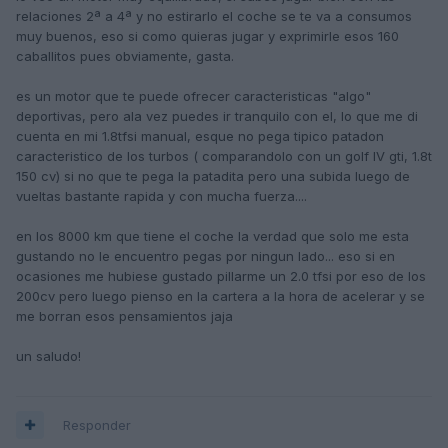
relaciones 2ª a 4ª y no estirarlo el coche se te va a consumos
muy buenos, eso si como quieras jugar y exprimirle esos 160
caballitos pues obviamente, gasta.
es un motor que te puede ofrecer caracteristicas "algo"
deportivas, pero ala vez puedes ir tranquilo con el, lo que me di
cuenta en mi 1.8tfsi manual, esque no pega tipico patadon
caracteristico de los turbos ( comparandolo con un golf IV gti, 1.8t
150 cv) si no que te pega la patadita pero una subida luego de
vueltas bastante rapida y con mucha fuerza....
en los 8000 km que tiene el coche la verdad que solo me esta
gustando no le encuentro pegas por ningun lado... eso si en
ocasiones me hubiese gustado pillarme un 2.0 tfsi por eso de los
200cv pero luego pienso en la cartera a la hora de acelerar y se
me borran esos pensamientos jaja
un saludo!
Responder