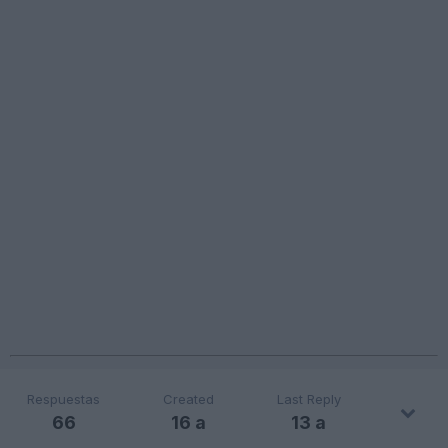
Respuestas
Created
Last Reply
66
16 a
13 a