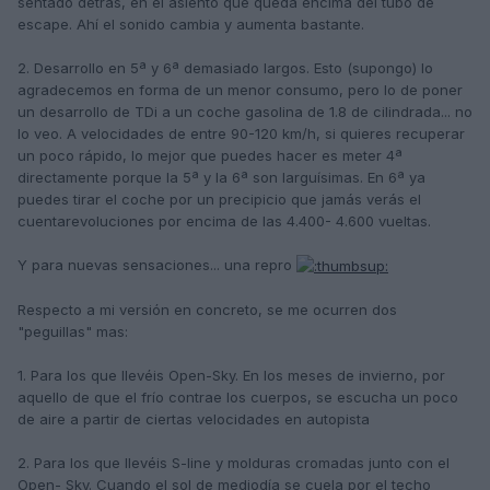
sentado detras, en el asiento que queda encima del tubo de
escape. Ahí el sonido cambia y aumenta bastante.
2. Desarrollo en 5ª y 6ª demasiado largos. Esto (supongo) lo
agradecemos en forma de un menor consumo, pero lo de poner
un desarrollo de TDi a un coche gasolina de 1.8 de cilindrada... no
lo veo. A velocidades de entre 90-120 km/h, si quieres recuperar
un poco rápido, lo mejor que puedes hacer es meter 4ª
directamente porque la 5ª y la 6ª son larguísimas. En 6ª ya
puedes tirar el coche por un precipicio que jamás verás el
cuentarevoluciones por encima de las 4.400- 4.600 vueltas.
Y para nuevas sensaciones... una repro
Respecto a mi versión en concreto, se me ocurren dos
"peguillas" mas:
1. Para los que llevéis Open-Sky. En los meses de invierno, por
aquello de que el frío contrae los cuerpos, se escucha un poco
de aire a partir de ciertas velocidades en autopista
2. Para los que llevéis S-line y molduras cromadas junto con el
Open- Sky. Cuando el sol de mediodía se cuela por el techo