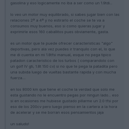
gasolina y eso logicamente no iba a ser como un 1.9tdi...
lo veo un motor muy equilibrado, si sabes jugar bien con las
relaciones 2ª a 4ª y no estirarlo el coche se te va a
consumos muy buenos, eso si como quieras jugar y
exprimirle esos 160 caballitos pues obviamente, gasta.
es un motor que te puede ofrecer caracteristicas "algo"
deportivas, pero ala vez puedes ir tranquilo con el, lo que
me di cuenta en mi 1.8tfsi manual, esque no pega tipico
patadon caracteristico de los turbos ( comparandolo con
un golf IV gti, 1.8t 150 cv) si no que te pega la patadita pero
una subida luego de vueltas bastante rapida y con mucha
fuerza....
en los 8000 km que tiene el coche la verdad que solo me
esta gustando no le encuentro pegas por ningun lado... eso
si en ocasiones me hubiese gustado pillarme un 2.0 tfsi por
eso de los 200cv pero luego pienso en la cartera a la hora
de acelerar y se me borran esos pensamientos jaja
un saludo!