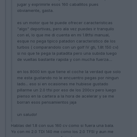
jugar y exprimirle esos 160 caballitos pues
obviamente, gasta.
es un motor que te puede ofrecer caracteristicas
"algo" deportivas, pero ala vez puedes ir tranquilo
con el, lo que me di cuenta en mi 1.8tfsi manual,
esque no pega tipico patadon caracteristico de los
turbos ( comparandolo con un golf IV gti, 1.8t 150 cv)
si no que te pega la patadita pero una subida luego
de vueltas bastante rapida y con mucha fuerza....
en los 8000 km que tiene el coche la verdad que solo
me esta gustando no le encuentro pegas por ningun
lado... eso si en ocasiones me hubiese gustado
pillarme un 2.0 tfsi por eso de los 200cv pero luego
pienso en la cartera a la hora de acelerar y se me
borran esos pensamientos jaja
un saludo!
Hablas del 1.8 con sus 160 cv como si fuera una bala.
Yo con mi 2.0 TDI 140 me como los 2.0 TFSI y aun me