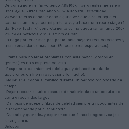
De consumo en el fis yo tengo 7,9l/100km pero reales me sale a
unos 8,4-8,5 litros haciendo 50% autopista, 30%ciudad,
20%carreteras dandole caña alguna vez que otra, aunque el
coche es un tiro yo por mi parte le voy a hacer una repro stage+1
de "Revo Technik" concretamente se me quedarian en unos 200-
220cv de potencia y 350-375nm de par
La hago por tener mas par, por lo tanto mejores recuperaciones y
unas sensaciones mas sport (En ocasiones esporadicas).
El tema para no tener problemas con este motor (y todos en
general) es bajo mi punto de vista.
-Respetar el calentamiento del agua y del aceite(nada de
acelerones en frio ni revolucionarlo mucho).
-No llevar el coche al maximo durante un periodo prolongado de
tiempo.
-Dejar reposar el turbo despues de haberle dado un poquito de
caña o recorridos largos.
-Cambios de aceite y filtros de calidad siempre un poco antes de
lo recomendado por el fabricante
-Cuidarlo y quererle...y esperemos que él nos lo agradezca jeje
:crying_anim:
Saludos