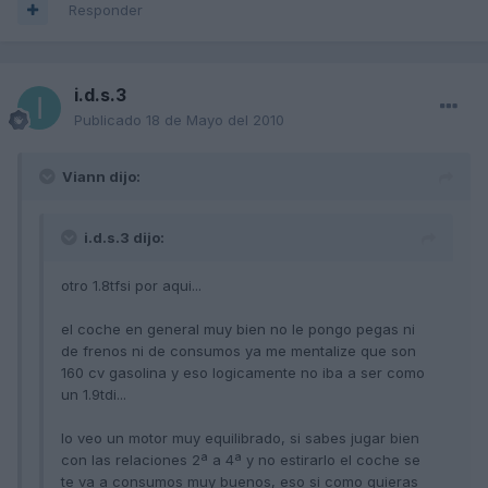
Responder
i.d.s.3
Publicado
18 de Mayo del 2010
Viann dijo:
i.d.s.3 dijo:
otro 1.8tfsi por aqui...
el coche en general muy bien no le pongo pegas ni
de frenos ni de consumos ya me mentalize que son
160 cv gasolina y eso logicamente no iba a ser como
un 1.9tdi...
lo veo un motor muy equilibrado, si sabes jugar bien
con las relaciones 2ª a 4ª y no estirarlo el coche se
te va a consumos muy buenos, eso si como quieras