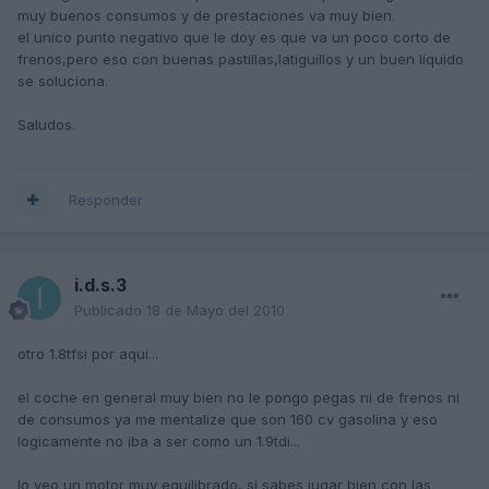
muy buenos consumos y de prestaciones va muy bien.
el unico punto negativo que le doy es que va un poco corto de
frenos,pero eso con buenas pastillas,latiguillos y un buen líquido
se soluciona.
Saludos.
Responder
i.d.s.3
Publicado
18 de Mayo del 2010
otro 1.8tfsi por aqui...
el coche en general muy bien no le pongo pegas ni de frenos ni
de consumos ya me mentalize que son 160 cv gasolina y eso
logicamente no iba a ser como un 1.9tdi...
lo veo un motor muy equilibrado, si sabes jugar bien con las