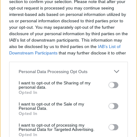
section to confirm your selection. Please note that after your
makina¡¡¡¡).
opt-out request is processed you may continue seeing
interest-based ads based on personal information utilized by
Una pequeña duda que siempre he tenido nuestros coches no
us or personal information disclosed to third parties prior to
llevan ni EGR ni DPF verdad??? Y van con cadena en vez de
your opt-out. You may separately opt-out of the further
correa?
disclosure of your personal information by third parties on the
IAB’s list of downstream participants. This information may
Gracias¡¡
also be disclosed by us to third parties on the
IAB’s List of
Saludos.
Downstream Participants
that may further disclose it to other
third parties.
Responder
Personal Data Processing Opt Outs
I want to opt-out of the Sharing of my
personal data.
Opted In
matrix
Publicado
18 de Mayo del 2010
I want to opt-out of the Sale of my
Personal Data.
Otro TSI por aqui 1.4, eso si. Gluppp jejje aunque me falten 400
Opted In
centimetro cubicos.. muy bien por cierto. jejeje me meto aqui con
vosotros, dadme hueco .. que habiendo huecoooo ya
I want to opt-out of processing my
Personal Data for Targeted Advertising.
seeeeeeeee yoooo..
B)
Opted In