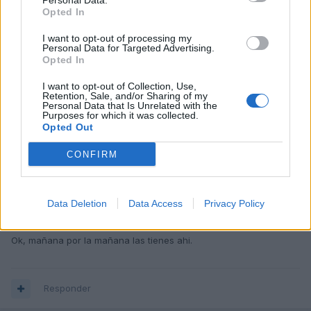
Personal Data.
Opted In
Responder
I want to opt-out of processing my
Personal Data for Targeted Advertising.
Opted In
I want to opt-out of Collection, Use,
SuperRu
Retention, Sale, and/or Sharing of my
Personal Data that Is Unrelated with the
Publicado
18 de Mayo del 2010
Purposes for which it was collected.
Opted Out
a34323 dijo:
CONFIRM
SuperRu, en mi perfil puedes ver mi correo. Pásame las
fotos y las subo que ese coche es impresionante!
Data Deletion
Data Access
Privacy Policy
Ok, mañana por la mañana las tienes ahi.
Responder