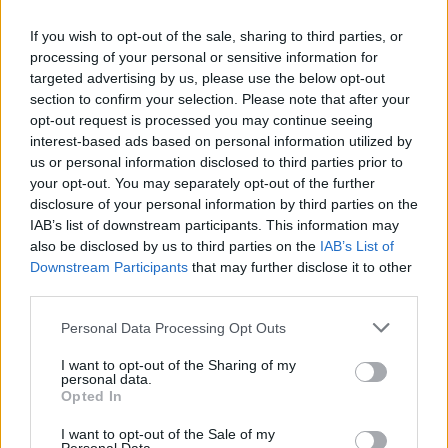
If you wish to opt-out of the sale, sharing to third parties, or
processing of your personal or sensitive information for
Responder
targeted advertising by us, please use the below opt-out
section to confirm your selection. Please note that after your
opt-out request is processed you may continue seeing
DavidBEST
interest-based ads based on personal information utilized by
us or personal information disclosed to third parties prior to
Publicado
18 de Mayo del 2010
your opt-out. You may separately opt-out of the further
Pero su rugido aunque sea al ralentí apasiona a cualquiera!!
disclosure of your personal information by third parties on the
IAB’s list of downstream participants. This information may
also be disclosed by us to third parties on the
IAB’s List of
Downstream Participants
that may further disclose it to other
Responder
third parties.
Personal Data Processing Opt Outs
a34323
I want to opt-out of the Sharing of my
Publicado
18 de Mayo del 2010
personal data.
Opted In
SuperRu, en mi perfil puedes ver mi correo. Pásame las fotos y
las subo que ese coche es impresionante!
I want to opt-out of the Sale of my