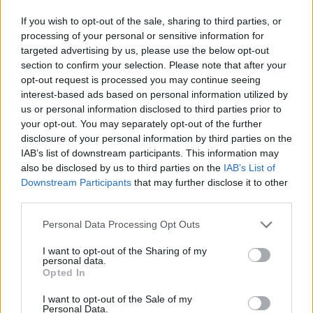
antes de apagarlo.
If you wish to opt-out of the sale, sharing to third parties, or
Prueba a apagarlo en OFF (sin tener puesto el AC) y enciéndelo
processing of your personal or sensitive information for
de nuevo en OFF a ver qué sucede. Recuerdo que la tecl OFF es
targeted advertising by us, please use the below opt-out
tanto para apagar como para encender.
section to confirm your selection. Please note that after your
opt-out request is processed you may continue seeing
Un saludo
interest-based ads based on personal information utilized by
us or personal information disclosed to third parties prior to
your opt-out. You may separately opt-out of the further
Responder
disclosure of your personal information by third parties on the
IAB’s list of downstream participants. This information may
also be disclosed by us to third parties on the
IAB’s List of
Downstream Participants
that may further disclose it to other
Majo´s
third parties.
Publicado
18 de Mayo del 2010
Personal Data Processing Opt Outs
nes37 dijo:
I want to opt-out of the Sharing of my
personal data.
Opted In
Valdimor dijo:
I want to opt-out of the Sale of my
Personal Data.