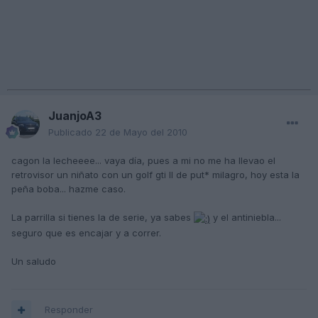
JuanjoA3
Publicado
22 de Mayo del 2010
cagon la lecheeee... vaya día, pues a mi no me ha llevao el
retrovisor un niñato con un golf gti II de put* milagro, hoy esta la
peña boba... hazme caso.
La parrilla si tienes la de serie, ya sabes
y el antiniebla...
seguro que es encajar y a correr.
Un saludo
Responder