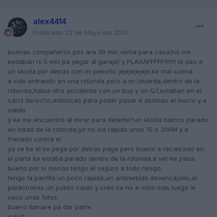
alex4414
Publicado
22 de Mayo del 2010
buenas compañeros pos ara 30 min venia para casa(no me
kedaban ni 5 min pa yegar al garaje) y PLAAAFFFFF!!!!!!!! le dao a
un skoda por detras con mi pekeño jejejejejeje.ke mal suena.
a sido entrando en una rotonda pero a mi izkierda,dentro de la
rotonda,habia otro accidente con un bus y un Q7,estaban en el
carril derecho,entonces para poder pasar e asomao el morro y e
salido
y ke me encuentro al mirar para delante?un skoda blanco parado
en mitad de la rotonda,yo no iva rapido unos 15 o 20KM y e
frenado contra el.
ya se ke el ke pega por detras paga pero bueno e recalcado en
el parte ke estaba parado dentro de la rotonda.a ver ke pasa.
bueno por lo menos tengo el seguro a todo riesgo.
tengo la parrilla un poco rajada,un antinieblas desencajado,el
parachokes un pokito caido y creo ke no e visto mas,luego le
saco unas fotos.
bueno llamare pa dar parte.
salu2