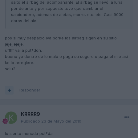
salto el airbag del acompañante. El airbag se llevó la luna
por delante y por supuesto tuvo que cambiar el
salpicadero, ademas de aletas, morro, etc. etc. Casi 9000
ebros del ala.
pos si muy despacio iva porke los airbag sigen en su sitio
jejejjejeje.
ufffff valla put*don.
bueno yo dentro de lo malo o paga su seguro o paga el mio asi
ke lo arreglare.
salu2
Responder
KRRRR9
Publicado
23 de Mayo del 2010
lo siento menuda put*da