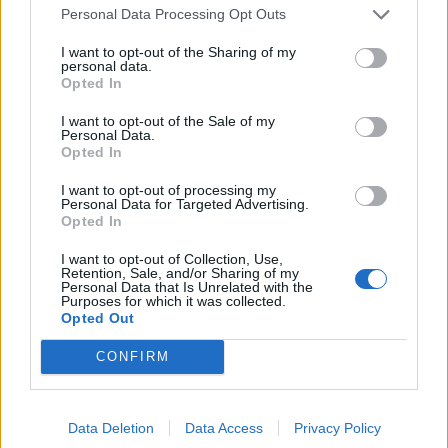
Personal Data Processing Opt Outs
Responder
I want to opt-out of the Sharing of my
personal data.
Opted In
DANYEL
I want to opt-out of the Sale of my
Personal Data.
Publicado
27 de Mayo del 2010
Opted In
vibraciones,150 gramos en alguna de ellas.e quitado los
I want to opt-out of processing my
centradores de plastico y voy a poner unos de aluminio a ver que
Personal Data for Targeted Advertising.
pasa!en cuanto pueda las cambio.y me gustan las de el exeo en
Opted In
18.lo que no se es el precio?pero es una opcion.un saludo chicos
I want to opt-out of Collection, Use,
Retention, Sale, and/or Sharing of my
Personal Data that Is Unrelated with the
Purposes for which it was collected.
Responder
Opted Out
CONFIRM
bullidor
Publicado
30 de Mayo del 2010
Data Deletion
Data Access
Privacy Policy