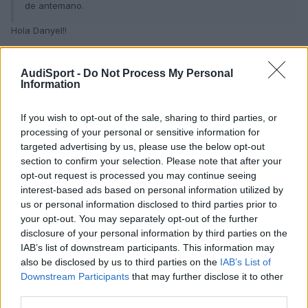
de antemano.
Hola Danyel!!
Yo tambien es una opcion que estoy barajando,el tema de las
replicas no me convence demasiado. Yo ando mirando las fenix
AudiSport -
Do Not Process My Personal
Information
de 18¨, pero no se si se podran montar en mi b6. Un dia de estos
voy a ir a la seat a echar un vistazo.
If you wish to opt-out of the sale, sharing to third parties, or
processing of your personal or sensitive information for
targeted advertising by us, please use the below opt-out
Responder
section to confirm your selection. Please note that after your
opt-out request is processed you may continue seeing
interest-based ads based on personal information utilized by
Domin
us or personal information disclosed to third parties prior to
Publicado
26 de Mayo del 2010
your opt-out. You may separately opt-out of the further
disclosure of your personal information by third parties on the
seguro q se pueden montar, y algun propietario de un exeo las
IAB’s list of downstream participants. This information may
habra cambiado.
also be disclosed by us to third parties on the
IAB’s List of
Downstream Participants
that may further disclose it to other
Que os ha pasado con las replicas???
third parties.