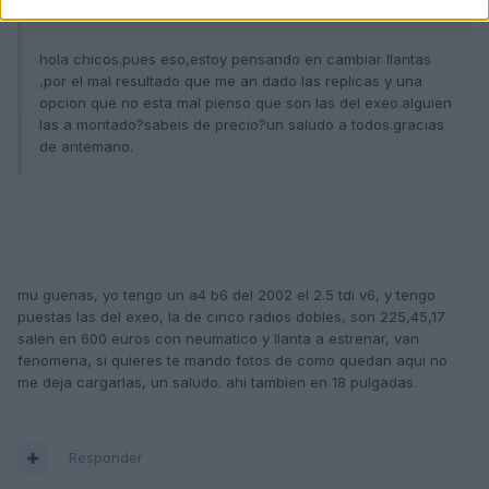
DANYEL dijo:
hola chicos.pues eso,estoy pensando en cambiar llantas
,por el mal resultado que me an dado las replicas y una
opcion que no esta mal pienso que son las del exeo.alguien
las a montado?sabeis de precio?un saludo a todos.gracias
de antemano.
mu guenas, yo tengo un a4 b6 del 2002 el 2.5 tdi v6, y tengo
puestas las del exeo, la de cinco radios dobles, son 225,45,17
salen en 600 euros con neumatico y llanta a estrenar, van
fenomena, si quieres te mando fotos de como quedan aqui no
me deja cargarlas, un saludo. ahi tambien en 18 pulgadas.
Responder