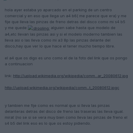
hola ayer estaba yo aparcado en el parking de un centro
comercial y en eso que llega un a4 b6( me parece que era) y me
fije que lleva las pinzas de freno detras del disco como mi s4 b5
y me quede
alguien sabe hasta que modelo de
a4,etc llevan las pinzas asi y si el modelo moderno tambien las
lleva asi o las lleva como mi a3 8p las pinzas delante del
disco,hay que ver lo que hace el tener mucho tiempo libre.
el a4 que os digo es uno como el de la foto del link que os pongo
a continuacion
link:
http://upload.wikimedia.org/wikipedia/comm...ar_20080612.jpg
http://upload.wikimedia.org/wikipedia/comm...t_20080612.jpgç
y tambien me fije como es normal que si lleva las pinzas
delanteras detras del disco de freno las traseras las lleva igual.
mirat (no se si se vera muy bien como lleva las pinzas de freno el
s4 b5 del link eso es lo que os estoy pidiendo.