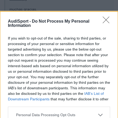
muchas gracias.
AudiSport -
Do Not Process My Personal
Information
alguien que me saque de dudas por favor.
If you wish to opt-out of the sale, sharing to third parties, or
processing of your personal or sensitive information for
Responder
targeted advertising by us, please use the below opt-out
section to confirm your selection. Please note that after your
opt-out request is processed you may continue seeing
interest-based ads based on personal information utilized by
GoNzCiD
us or personal information disclosed to third parties prior to
Publicado
28 de Mayo del 2010
your opt-out. You may separately opt-out of the further
disclosure of your personal information by third parties on the
Que yo sepa los frenos, a parte de los S4 B5 los montaban
IAB’s list of downstream participants. This information may
algunos A6 de la época con el 'mismo' motor pero con 15CV
also be disclosed by us to third parties on the
IAB’s List of
menos.
Downstream Participants
that may further disclose it to other
third parties.
En la caja B6 juraría las manguetas son distintas... si los llevaba
supongo los pondría a posteriori.
Personal Data Processing Opt Outs