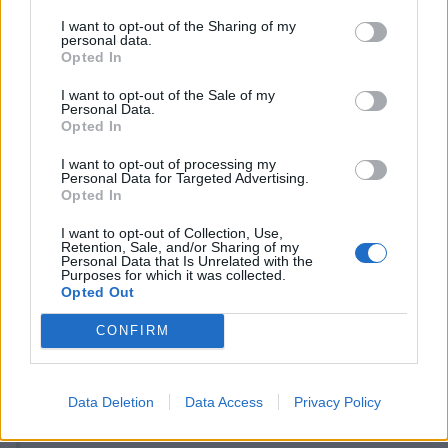
I want to opt-out of the Sharing of my
personal data.
salu2
Opted In
I want to opt-out of the Sale of my
Personal Data.
Responder
Opted In
I want to opt-out of processing my
Personal Data for Targeted Advertising.
Opted In
devil08
Publicado
28 de Mayo del 2010
I want to opt-out of Collection, Use,
Retention, Sale, and/or Sharing of my
Personal Data that Is Unrelated with the
GoNzCiD dijo:
Purposes for which it was collected.
Opted Out
Que yo sepa los frenos, a parte de los S4 B5 los montaban
CONFIRM
algunos A6 de la época con el 'mismo' motor pero con
15CV menos.
En la caja B6 juraría las manguetas son distintas... si los
Data Deletion
Data Access
Privacy Policy
llevaba supongo los pondría a posteriori.