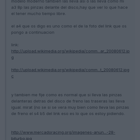
modelo moderno tambien las lleva asi o las lleva como mi
a3 8p las pinzas delante del disco,hay que ver lo que hace
el tener mucho tiempo libre.
el a4 que os digo es uno como el de la foto del link que os
pongo a continuacion
link:
http://upload.wikimedia.org/wikipedia/comm...ar_20080612.jp
g
http://upload.wikimedia.org/wikipedia/comm...t_20080612.jpg
ç
y tambien me fije como es normal que si lleva las pinzas
delanteras detras del disco de freno las traseras las lleva
igual. mirat (no se si se vera muy bien como lleva las pinzas
de freno el s4 b5 del link eso es lo que os estoy pidiendo.
http://www.mercadoracing.org/imagenes-anun...-28-
biturbo.jpg