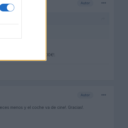
Autor
ayuda saludos.
 eso antes que gastar 2000€!.
Autor
veces menos y el coche va de cine!. Gracias!.