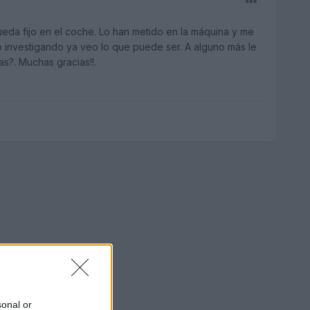
 queda fijo en el coche. Lo han metido en la máquina y me
o investigando ya veo lo que puede ser. A alguno más le
as?. Muchas gracias!!.
sonal or