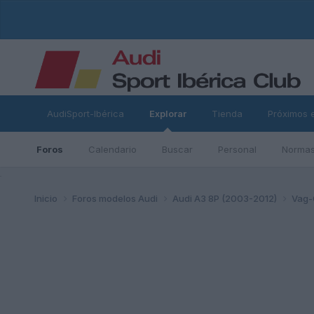
AudiSport-Ibérica
Explorar
Tienda
Próximos 
Foros
Calendario
Buscar
Personal
Normas
ad
Inicio
Foros modelos Audi
Audi A3 8P (2003-2012)
Vag-