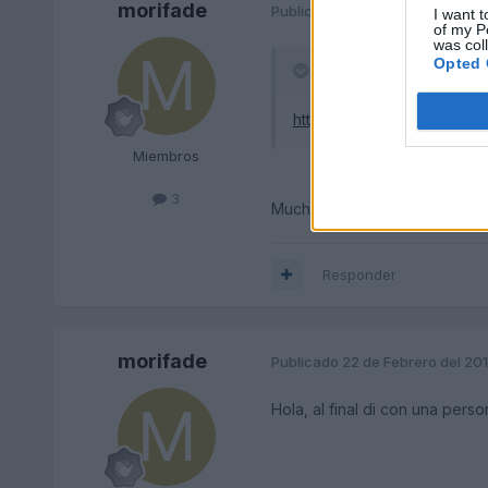
morifade
Publicado
17 de Febrero del 201
I want t
of my P
was col
Opted 
ferchir dijo:
http://www.vagclub.com/fo
Miembros
3
Muchas gracias!. Creo que lle
Responder
morifade
Publicado
22 de Febrero del 201
Hola, al final di con una pers