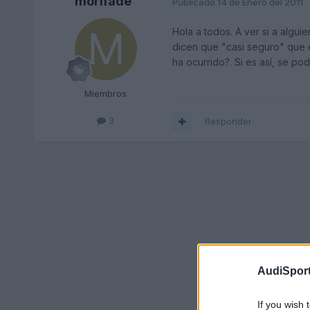
morifade
Publicado
14 de Enero del 2011
Hola a todos. A ver si a algui
dicen que "casi seguro" que e
ha ocurrido?. Si es así, se pod
Miembros
3
Responder
AudiSport
If you wish 