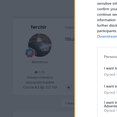
sensitive in
confirm you
continue se
information 
further disc
ferchir
Publicado
15 de Enero del 2011
participants
Downstream 
http://www.vagclub.com/forum
Persona
Miembros
I want t
1,6k
Opted 
Género:
Hombre
Ubicación:
madrid
I want t
Coche:
A3 8p 2.0 TDI
Responder
Opted 
I want 
1 mes más tarde...
Advertis
Opted 