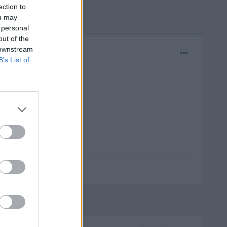
ection to
ou may
 personal
out of the
 downstream
B’s List of
da saludos.