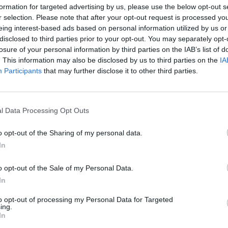
formation for targeted advertising by us, please use the below opt-out s
r selection. Please note that after your opt-out request is processed y
eing interest-based ads based on personal information utilized by us or
disclosed to third parties prior to your opt-out. You may separately opt-
losure of your personal information by third parties on the IAB’s list of
. This information may also be disclosed by us to third parties on the
IA
Participants
that may further disclose it to other third parties.
/showthread.ph...cion-unidad-ABS
te dejo este enlace por si te ayu
l Data Processing Opt Outs
o opt-out of the Sharing of my personal data.
In
o opt-out of the Sale of my Personal Data.
In
to opt-out of processing my Personal Data for Targeted
ing.
In