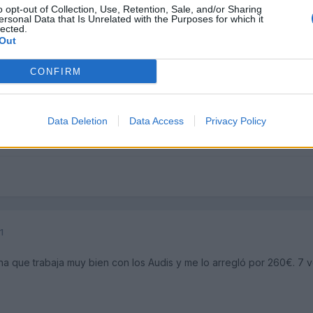
1
o opt-out of Collection, Use, Retention, Sale, and/or Sharing
ersonal Data that Is Unrelated with the Purposes for which it
lected.
Out
CONFIRM
rum/showthread.ph...cion-unidad-ABS
te dejo este enlace por si te 
Data Deletion
Data Access
Privacy Policy
varé el coche al taller a ver si lo pueden desmontar y probar. Mejor
1
ona que trabaja muy bien con los Audis y me lo arregló por 260€. 7 