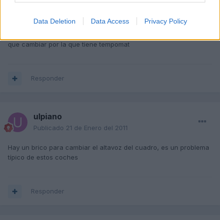
Data Deletion
Data Access
Privacy Policy
es la maneta de las luces, a mi me pasaba = la compre nueva y
solucionado, X cierto la vendo, que puse el tempomat y la tube
que cambiar por la que tiene tempomat
Responder
ulpiano
Publicado
21 de Enero del 2011
Hay un brico para cambiar el altavoz del cuadro, es un problema
típico de estos coches
Responder