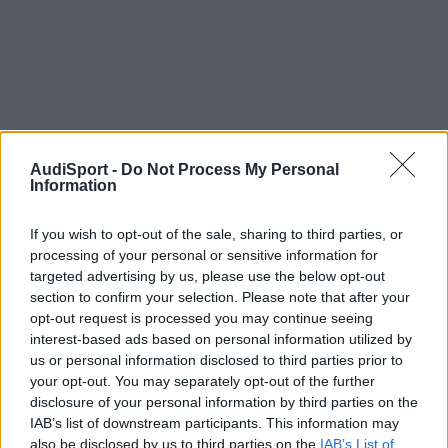
AudiSport -
Do Not Process My Personal
Information
If you wish to opt-out of the sale, sharing to third parties, or
processing of your personal or sensitive information for
targeted advertising by us, please use the below opt-out
section to confirm your selection. Please note that after your
opt-out request is processed you may continue seeing
interest-based ads based on personal information utilized by
porri19
us or personal information disclosed to third parties prior to
your opt-out. You may separately opt-out of the further
Publicado
21 de Enero del 2011
disclosure of your personal information by third parties on the
IAB’s list of downstream participants. This information may
hola puede ser el altavoz que lleva el cuadro a mi tampoco me
also be disclosed by us to third parties on the
IAB’s List of
pita y es porque esta roto. saludos!!!