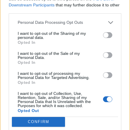
Downstream Participants
that may further disclose it to other
third parties.
Responder
Personal Data Processing Opt Outs
I want to opt-out of the Sharing of my
personal data.
davidluab
Opted In
Publicado
21 de Enero del 2011
I want to opt-out of the Sale of my
Personal Data.
Opted In
pilas01 dijo:
I want to opt-out of processing my
hola buenas, a ver si alguien me puede ayudar. Tengo un
Personal Data for Targeted Advertising.
audi a 4 avant y no suena el pitido cuando abro puerta
Opted In
y me quedo las luces puesta. Supongo que serán los
I want to opt-out of Collection, Use,
fusibles. me pasa lo mismo cuando se me enciende por
Retention, Sale, and/or Sharing of my
ejemplo
Personal Data that Is Unrelated with the
un mensaje en la pantalla del ordenador (poca gasolina,
Purposes for which it was collected.
Opted Out
poco aceite..) y no me pita el coche.
he mirado el manual y no veo que fusible es el encargado
CONFIRM
de eso para sustituirlo. Gracias de antemano.