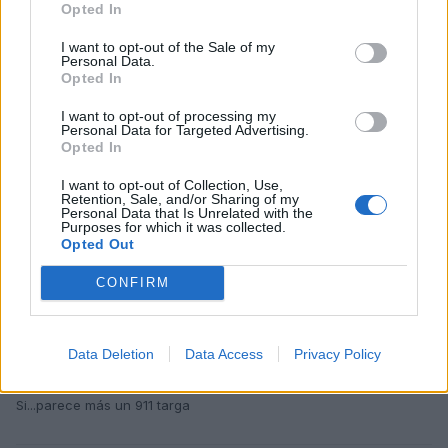
Opted In
ruedix
Publicado
21 de Enero del 2011
I want to opt-out of the Sale of my
Personal Data.
Opted In
Mola, pero es un Porsche 911...
I want to opt-out of processing my
Personal Data for Targeted Advertising.
Opted In
Responder
I want to opt-out of Collection, Use,
Retention, Sale, and/or Sharing of my
Personal Data that Is Unrelated with the
yayaTT
Purposes for which it was collected.
Opted Out
Publicado
21 de Enero del 2011
CONFIRM
ruedix dijo:
Mola, pero es un Porsche 911...
Data Deletion
Data Access
Privacy Policy
Si...parece más un 911 targa