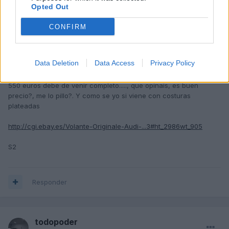
todopoder
Opted Out
Publicado
23 de Enero del 2011
CONFIRM
Mirar esto, lo vi hace tiempo. Como sabeis quiero un volante del
TT SIN multifunción y con airbag y con costuras blancas..
Data Deletion
Data Access
Privacy Policy
Este que os muestro ¿está completo?, porque en las
caracteríticas pone creo que no tiene airbag, pero el precio de
550 euros debe de venir completo....., que opinais, es buen
precio?, me lo pillo?. Y como se yo si viene con costuras
plateadas
http://cgi.ebay.es/Volante-Originale-Audi-...3#ht_2986wt_905
S2
Responder
todopoder