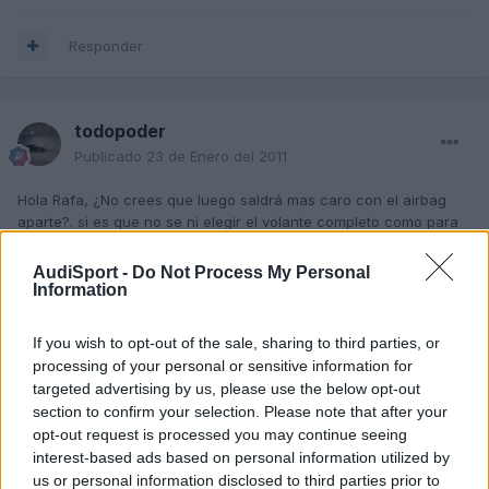
Responder
todopoder
Publicado
23 de Enero del 2011
Hola Rafa, ¿No crees que luego saldrá mas caro con el airbag
aparte?. si es que no se ni elegir el volante completo como para
comprarlo por separado...... De todas manera para buscarlo
suelto tiene que cumplir algún requisito en cuanto a referenciasn
AudiSport -
Do Not Process My Personal
el airbag, o cualquier volante achatado vale para cualquier
Information
airbag del TT, no se si me explico.
If you wish to opt-out of the sale, sharing to third parties, or
gracias por el consejo
processing of your personal or sensitive information for
targeted advertising by us, please use the below opt-out
section to confirm your selection. Please note that after your
Responder
opt-out request is processed you may continue seeing
interest-based ads based on personal information utilized by
us or personal information disclosed to third parties prior to