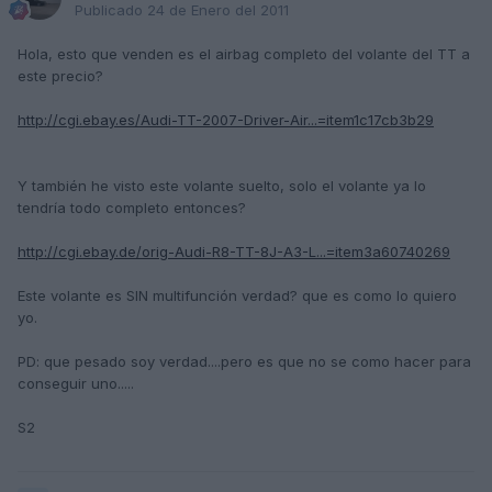
Publicado
24 de Enero del 2011
Hola, esto que venden es el airbag completo del volante del TT a
este precio?
http://cgi.ebay.es/Audi-TT-2007-Driver-Air...=item1c17cb3b29
Y también he visto este volante suelto, solo el volante ya lo
tendría todo completo entonces?
http://cgi.ebay.de/orig-Audi-R8-TT-8J-A3-L...=item3a60740269
Este volante es SIN multifunción verdad? que es como lo quiero
yo.
PD: que pesado soy verdad....pero es que no se como hacer para
conseguir uno.....
S2