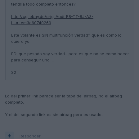
tendría todo completo entonces?
http://cgi.ebay.de/orig-Audi-R8-TT-8J-A3-
L...=item3a60740269
Este volante es SIN multifunción verdad? que es como lo
quiero yo.
PD: que pesado soy verdad....pero es que no se como hacer
para conseguir uno.....
S2
Lo del primer link parace ser la tapa del airbag, no el airbag
completo.
Y el del segundo link es sin airbag pero es usado..
Responder