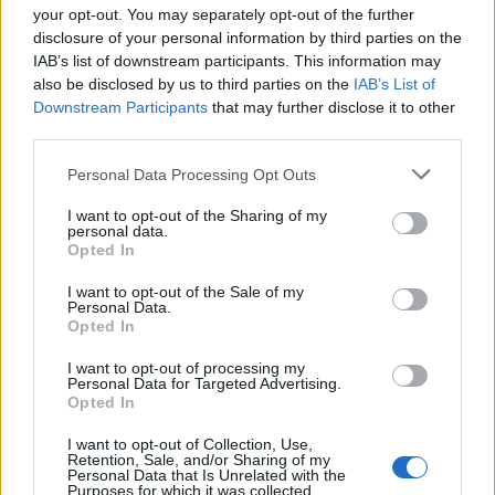
your opt-out. You may separately opt-out of the further
todopoder
disclosure of your personal information by third parties on the
Publicado
23 de Enero del 2011
IAB’s list of downstream participants. This information may
also be disclosed by us to third parties on the
IAB’s List of
Mirar esto, lo vi hace tiempo. Como sabeis quiero un volante del
Downstream Participants
that may further disclose it to other
TT SIN multifunción y con airbag y con costuras blancas..
third parties.
Este que os muestro ¿está completo?, porque en las
Personal Data Processing Opt Outs
caracteríticas pone creo que no tiene airbag, pero el precio de
550 euros debe de venir completo....., que opinais, es buen
I want to opt-out of the Sharing of my
precio?, me lo pillo?. Y como se yo si viene con costuras
personal data.
plateadas
Opted In
I want to opt-out of the Sale of my
http://cgi.ebay.es/Volante-Originale-Audi-...3#ht_2986wt_905
Personal Data.
Opted In
S2
I want to opt-out of processing my
Personal Data for Targeted Advertising.
Opted In
Responder
I want to opt-out of Collection, Use,
Retention, Sale, and/or Sharing of my
Personal Data that Is Unrelated with the
Purposes for which it was collected.