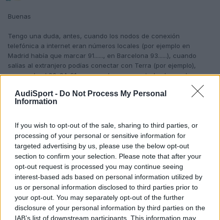
Buenas
Tengo una duda, antes, cuando los nodos de conexión
telefónica a internet eran números locales (por ejemplo en
Madrid había que marcar 91......, en Barcelona 93......), cuando
salías al extranjero podías conectar con Terra (por ejemplo),
marcando el 00-34-91....., pero ahora, como todos los nodos son
908.... (o 90x.....), estos números no son accesibles desde el
AudiSport -
Do Not Process My Personal
extranjero.
Information
¿Alguien sabe si hay algún número de conexión a
Terra/Telefónica desde el extranjero? Llevo toda la mañana
If you wish to opt-out of the sale, sharing to third parties, or
intentando que el comercial que tenemos me lo aclare pero
processing of your personal or sensitive information for
parece que le estoy preguntado sobre la fusión fría.
targeted advertising by us, please use the below opt-out
section to confirm your selection. Please note that after your
Saludos
opt-out request is processed you may continue seeing
interest-based ads based on personal information utilized by
us or personal information disclosed to third parties prior to
your opt-out. You may separately opt-out of the further
Responder
disclosure of your personal information by third parties on the
IAB’s list of downstream participants. This information may