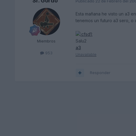
Sr. Gordo
Publicado
22 de Febrero del 20
Esta mañana he visto un a3 en
tenemos un futuro a3 sero, o q
Salu2
Miembros
a3
953
Unavailable
Responder