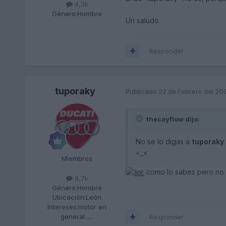
4,3k
Género:
Hombre
Un saludo
Responder
tuporaky
Publicado
22 de Febrero del 20
thecayflow dijo:
No se lo digas a
tuporaky
<_<
Miembros
como lo sabes pero no
8,7k
Género:
Hombre
Ubicación:
León
Intereses:
motor en
general......
Responder