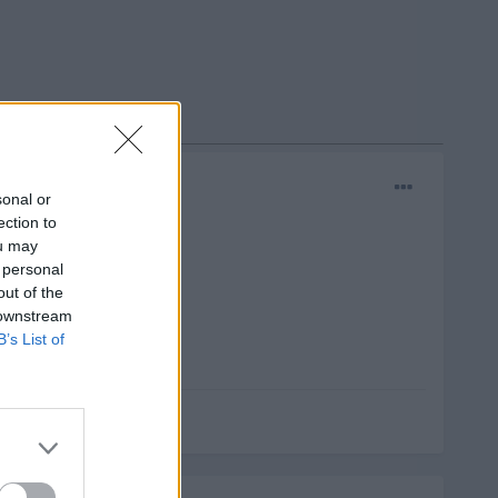
sonal or
ection to
ou may
 personal
out of the
 downstream
B’s List of