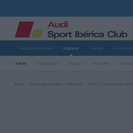
AudiSport-Ibérica
Explorar
Tienda
Próximos 
Foros
Calendario
Buscar
Personal
Normas
ad
Inicio
Foros generales
General
Un a3 recien salido del 