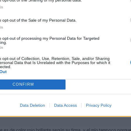
05
In
cha cargadito de Audis,avant,a3 y pense que algunos
o opt-out of the Sale of my Personal Data.
In
sfrutar despues de tanta espera
to opt-out of processing my Personal Data for Targeted
ing.
In
o opt-out of Collection, Use, Retention, Sale, and/or Sharing
ersonal Data that Is Unrelated with the Purposes for which it
lected.
Out
05
CONFIRM
Data Deletion
Data Access
Privacy Policy
que le matas de un infarto...
 es de color rojo brillante según su firma...y el mío tampoco porque 