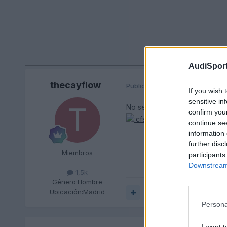
AudiSport
thecayflow
Publicado
22 de Febrero del 20
If you wish 
sensitive in
No se lo digas a
tuporaky
que
confirm you
continue se
information 
further disc
Miembros
participants
Downstream 
1,5k
Género:
Hombre
Ubicación:
Madrid
Responder
Persona
I want t