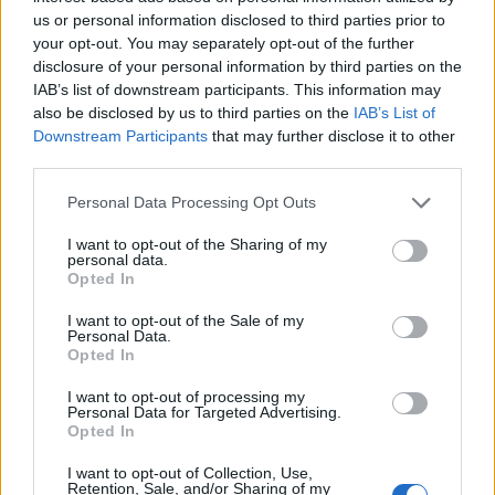
Joe, y las p***o del viernes tambien? jajajaja
us or personal information disclosed to third parties prior to
Ahora los contenidos p***o van a ser más frecuentes porque
your opt-out. You may separately opt-out of the further
vamos a ver como le chupan la p**** a zapatero todos los dias...
disclosure of your personal information by third parties on the
<_<
IAB’s list of downstream participants. This information may
also be disclosed by us to third parties on the
IAB’s List of
Downstream Participants
that may further disclose it to other
third parties.
Responder
Personal Data Processing Opt Outs
I want to opt-out of the Sharing of my
Xingular
personal data.
Publicado
22 de Febrero del 2005
Opted In
I want to opt-out of the Sale of my
Nando dijo:
Personal Data.
Opted In
sybaris dijo:
I want to opt-out of processing my
Personal Data for Targeted Advertising.
Opted In
:blink: :blink:
I want to opt-out of Collection, Use,
Joe, y las p***o del viernes tambien? jajajaja
Retention, Sale, and/or Sharing of my