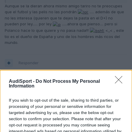
Aunque se la dieran ahora mismo amigo tariro no te preocupes
que el futbol y las pelis no las pondrán
..... además de que
no les interesa (quieren que te dejes la pasta en el D+) no
pueden por ley...... por ley
......ahora que pienso.... pero si
Polanco hace lo que quiere y no pasa nada!!!
<_< , este
tio es el dueño de España y uno de los hombres más ricos del
mundo.
Responder
AudiSport -
Do Not Process My Personal
Nando
Information
Publicado
22 de Febrero del 2005
If you wish to opt-out of the sale, sharing to third parties, or
processing of your personal or sensitive information for
sybaris dijo:
targeted advertising by us, please use the below opt-out
section to confirm your selection. Please note that after your
:blink: :blink:
opt-out request is processed you may continue seeing
interest-based ads based on personal information utilized by