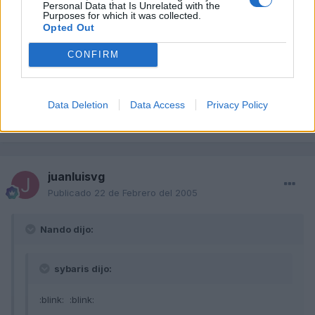
Personal Data that Is Unrelated with the
Purposes for which it was collected.
Ahora los contenidos p***o van a ser más frecuentes
Opted Out
porque vamos a ver como le chupan la p**** a zapatero
todos los dias... <_<
CONFIRM
xDDDDDDDDDDDDDDDDDDDDDDDDDDDDDDDDDD
Data Deletion
Data Access
Privacy Policy
Responder
juanluisvg
Publicado
22 de Febrero del 2005
Nando dijo:
sybaris dijo:
:blink: :blink: