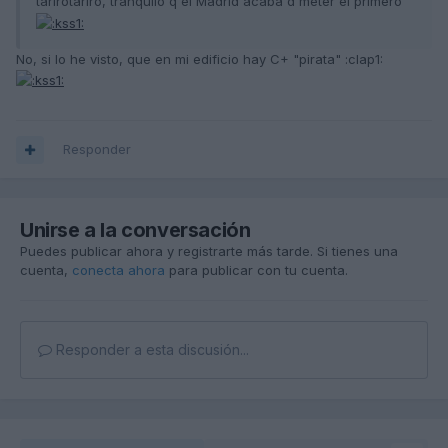
tarirotariro, tranquilo q el Madrid acaba d meter el primero
No, si lo he visto, que en mi edificio hay C+ "pirata" :clap1:
Responder
Unirse a la conversación
Puedes publicar ahora y registrarte más tarde. Si tienes una
cuenta,
conecta ahora
para publicar con tu cuenta.
Responder a esta discusión...