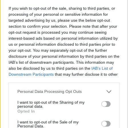
sergioe
Publicado
23 de Febrero del 2005
If you wish to opt-out of the sale, sharing to third parties, or
processing of your personal or sensitive information for
!Cómo está el personal!
targeted advertising by us, please use the below opt-out
section to confirm your selection. Please note that after your
opt-out request is processed you may continue seeing
interest-based ads based on personal information utilized by
Responder
us or personal information disclosed to third parties prior to
your opt-out. You may separately opt-out of the further
disclosure of your personal information by third parties on the
Xingular
IAB’s list of downstream participants. This information may
Publicado
23 de Febrero del 2005
also be disclosed by us to third parties on the
IAB’s List of
Downstream Participants
that may further disclose it to other
american güei of laif
third parties.
Personal Data Processing Opt Outs
Responder
I want to opt-out of the Sharing of my
personal data.
Opted In
chaquido
I want to opt-out of the Sale of my
Personal Data.
Publicado
23 de Febrero del 2005