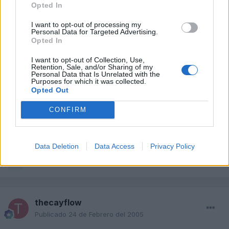
Opted In
I want to opt-out of processing my
Personal Data for Targeted Advertising.
Opted In
Responder
I want to opt-out of Collection, Use,
Retention, Sale, and/or Sharing of my
Personal Data that Is Unrelated with the
Purposes for which it was collected.
Opted Out
tuporaky
Publicado
23 de Febrero del 2005
CONFIRM
pobre beatlee <_<
Data Deletion
Data Access
Privacy Policy
Responder
thecayflow
Publicado
24 de Febrero del 2005