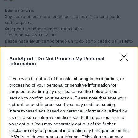
Buenas tardes.
Soy nuevo en este foro, antes de nada enhorabuena por lo
surtido que es.
Que pena no haberlo encontrado antes.
Tengo un A4 2.5 TDI Avant
Desde hace algun tiempo tengo un ruido como debajo del asiento
trasero, solo suena en baches y en curvas, má´s´é´n´las
izquierdas que en las derechas.
AudiSport -
Do Not Process My Personal
He revisado los respaldos, la lona, pero no encuentro el foco del
Information
ruido y ya se me ha metido en la cabeza y no me lo puedo quitar.
Alguien puede decirme como sacar o mover la banqueta de los
asientos traseros, he intentado tirando pero como no se donde
If you wish to opt-out of the sale, sharing to third parties, or
esta anclada me da miedo romper algo por hacer el bruto.
processing of your personal or sensitive information for
Creo que el ruido esta debajo pero como no puedo verlo.
targeted advertising by us, please use the below opt-out
section to confirm your selection. Please note that after your
Gracias de antemano.
opt-out request is processed you may continue seeing
interest-based ads based on personal information utilized by
us or personal information disclosed to third parties prior to
your opt-out. You may separately opt-out of the further
Responder
disclosure of your personal information by third parties on the
IAB’s list of downstream participants. This information may