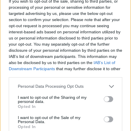
If you wish to opt-out of the sale, sharing to third parties, or
processing of your personal or sensitive information for
targeted advertising by us, please use the below opt-out
section to confirm your selection. Please note that after your
Audi4ever
opt-out request is processed you may continue seeing
Publicado
25 de Febrero del 2005
interest-based ads based on personal information utilized by
us or personal information disclosed to third parties prior to
no te preocupes que no te estás perdiendo nada del otro mundo
your opt-out. You may separately opt-out of the further
disclosure of your personal information by third parties on the
IAB’s list of downstream participants. This information may
Responder
also be disclosed by us to third parties on the
IAB’s List of
Downstream Participants
that may further disclose it to other
third parties.
Tyrant21
Personal Data Processing Opt Outs
Publicado
25 de Febrero del 2005
I want to opt-out of the Sharing of my
ya, pero ya sabes ke hace ilusion ver el proceso de tu nuevo
personal data.
coche, pero amos prefiero ke no me den los codigos a cambio
Opted In
de ke me lo den antes porke sino me va a dar el
I want to opt-out of the Sale of my
sirocoooooooooooooooooo!!!
Personal Data.
Opted In