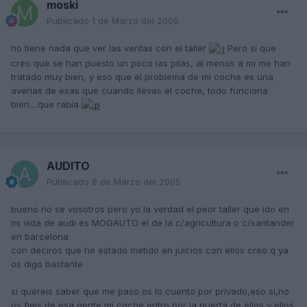
moski
Publicado
1 de Marzo del 2005
no tiene nada que ver las ventas con el taller
Pero si que
creo que se han puesto un poco las pilas, al menos a mi me han
tratado muy bien, y eso que el problema de mi coche es una
averias de esas que cuando llevas el coche, todo funciona
bien....que rabia
AUDITO
Publicado
8 de Marzo del 2005
bueno no se vosotros pero yo la verdad el peor taller que ido en
mi vida de audi es MOGAUTO el de la c/agricultura o c/santander
en barcelona
con deciros que he estado metido en juicios con ellos creo q ya
os digo bastante
si quereis saber que me paso os lo cuento por privado,eso si,no
os fieis de esa gente,mi coche entro por la puerta de ellos y ellos