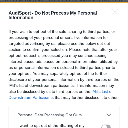
lo sacaron por la de atras y lo llevaron a reparar a la OPEL,como
lo escuchais,asi de duro...para eso tengo un TT???
AudiSport -
Do Not Process My Personal
en fin.
Information
salu2
If you wish to opt-out of the sale, sharing to third parties, or
processing of your personal or sensitive information for
targeted advertising by us, please use the below opt-out
eduard23
section to confirm your selection. Please note that after your
Publicado
8 de Marzo del 2005
opt-out request is processed you may continue seeing
interest-based ads based on personal information utilized by
solo decir que todavia no e llevado mi A3 a Mogauto que es
us or personal information disclosed to third parties prior to
donde lo compre porque es nuevo mi coce. Pero tambien te
your opt-out. You may separately opt-out of the further
puedo decir que el taller se reparan tanto Saab, Audi,
disclosure of your personal information by third parties on the
Volkswagen y Opel. El porque es muy sencillo cada marca tiene
IAB’s list of downstream participants. This information may
su escaparate pero el taller se junta todo en el sotano y eso
also be disclosed by us to third parties on the
IAB’s List of
porque todo es de un mismo grupo o mejor de una misma
Downstream Participants
that may further disclose it to other
persona no te preocupes si ves Opel en el taller donde reparan
third parties.
tu Audi.
Personal Data Processing Opt Outs
Todabia no lo ellevado nunca pero que clase de problemas te
dieron para llegar a denunciarles y ponerte en juicios AUDITO me
I want to opt-out of the Sharing of my