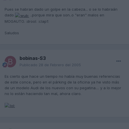
Pues se habran dado un golpe en la cabeza... o se lo habraán
dado
..porque mira que son..o "eran" malos en
MOGAUTO. :drool: :clap1:
Saludos
bobinas-S3
Publicado
28 de Febrero del 2005
Es cierto que hace un tiempo no había muy buenas referencias
de este conce, pero en el párking de la oficina ya he visto más
de un modelo Audi de los nuevos con su pegatina.... y a lo mejor
no lo están haciendo tan mal, ahora claro.