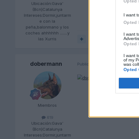
Opted 
Ubicación:
Gava'
(Bcn)Catalunya
I want t
Intereses:
Dormir,juntarm
e con la
Opted 
peña,balonmano y los
coches ahhhhhh ........y
I want 
Advertis
las Xurris
Responder
Opted 
I want t
of my P
dobermann
Publicado
26 de Febrero del 20
was col
Opted 
Miembros
619
Ubicación:
Gava'
(Bcn)Catalunya
Intereses:
Dormir,juntarm