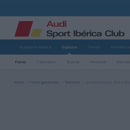
AudiSport-Ibérica
Explorar
Tienda
Próximos 
Foros
Calendario
Buscar
Personal
Normas
ad
Inicio
Foros generales
General
prueba Nissan 350 z (im