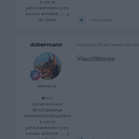
e con la
peña,balonmano y los
coches ahhhhhh ........y
las Xurris
Responder
dobermann
Publicado
26 de Febrero del 20
Miembros
619
Ubicación:
Gava'
(Bcn)Catalunya
Intereses:
Dormir,juntarm
e con la
peña,balonmano y los
coches ahhhhhh ........y