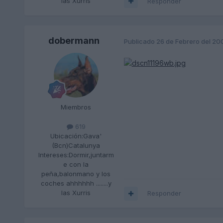
las Xurris
Responder
dobermann
Publicado
26 de Febrero del 20
Miembros
619
Ubicación:
Gava'
(Bcn)Catalunya
Intereses:
Dormir,juntarm
e con la
peña,balonmano y los
coches ahhhhhh ........y
las Xurris
Responder