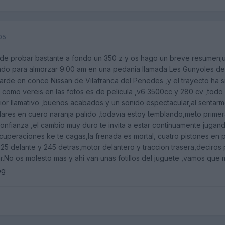
05
 de probar bastante a fondo un 350 z y os hago un breve resumen
 para almorzar 9:00 am en una pedania llamada Les Gunyoles de Avin
 tarde en conce Nissan de Vilafranca del Penedes ,y el trayecto ha
e como vereis en las fotos es de pelicula ,v6 3500cc y 280 cv ,todo
nterior llamativo ,buenos acabados y un sonido espectacular,al senta
lares en cuero naranja palido ,todavia estoy temblando,meto primera
ianza ,el cambio muy duro te invita a estar continuamente jugando c
uperaciones ke te cagas,la frenada es mortal, cuatro pistones en 
 delante y 245 detras,motor delantero y traccion trasera,deciros p
ar.No os molesto mas y ahi van unas fotillos del juguete ,vamos que 