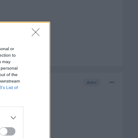
sonal or
ection to
ou may
 personal
out of the
 downstream
Autor
B’s List of