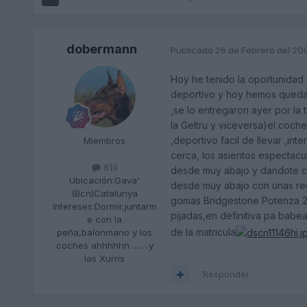
dobermann
Publicado
26 de Febrero del 20
Hoy he tenido la oportunidad
deportivo y hoy hemos quedado
,se lo entregaron ayer por la
la Geltru y viceversa)el coch
,deportivo facil de llevar ,i
Miembros
cerca, los asientos espectacu
619
desde muy abajo y dandote conf
Ubicación:
Gava'
desde muy abajo con unas rec
(Bcn)Catalunya
gomas Bridgestone Potenza 225
Intereses:
Dormir,juntarm
pijadas,en definitiva pa babe
e con la
de la matricula
peña,balonmano y los
coches ahhhhhh ........y
las Xurris
Responder