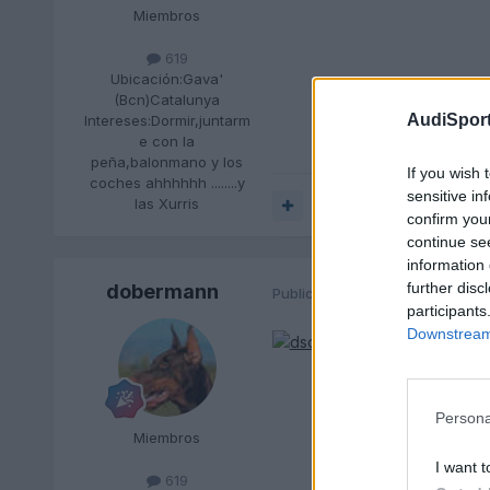
Miembros
619
Ubicación:
Gava'
(Bcn)Catalunya
AudiSport
Intereses:
Dormir,juntarm
e con la
peña,balonmano y los
If you wish 
coches ahhhhhh ........y
sensitive in
las Xurris
Responder
confirm you
continue se
information 
further disc
dobermann
Publicado
26 de Febrero del 20
participants
Downstream 
Persona
Miembros
I want t
619