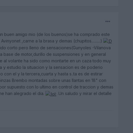
;un buen amigo mio (de los buenos)se ha comprado este
yonet ,carne a la brasa y demas (chupitos..........)
 sido corto pero lleno de sensaciones(Gunyoles -Vilanova
 a base de motor,durillo de suspensiones y en general
rme al volante ha sido como montarte en un caza todo muy
 y estudio la situacion y la sensacion es de poderio
on el y la tercera,cuarta y hasta s..ta es de estirar
pinzas Brembo montadas sobre unas llantas en 18" con
or supuesto con lo ultimo en control de traccion y demas
me han alegrado el dia.
.Un saludo y mirar el detalle