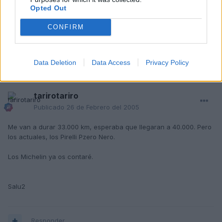
Michelin PS2
Opted Out
Saludos
CONFIRM
Responder
Data Deletion
Data Access
Privacy Policy
tarirotariro
Publicado
26 de Febrero del 2005
Me van a durar 33.000 km, esperaba que llegaran a 40.000. Pero
los actuales, los Pirelli Pzero Nero.
Los Michelin ya os contaré.
Salu2
Responder