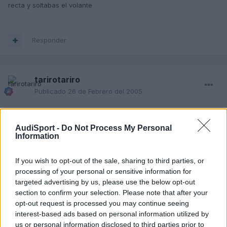
recta y soltabas el volante
Responder
tarirotariro
Publicado
26 de Febrero del 2005
El del taller me dijo que seguramente era por mal equilibrado
(después del rollo que he soltao antes, y ni siquiera puse eso :o ).
AudiSport -
Do Not Process My Personal
Information
Llevé el coche hace algún tiempo a reparar las llantas al conce
Audi, después noté que se me iba a la izquierda. Se lo dije y me
If you wish to opt-out of the sale, sharing to third parties, or
dijeron que imposible, al final... ¡gomas jodidas!
processing of your personal or sensitive information for
targeted advertising by us, please use the below opt-out
section to confirm your selection. Please note that after your
salu2
opt-out request is processed you may continue seeing
interest-based ads based on personal information utilized by
us or personal information disclosed to third parties prior to