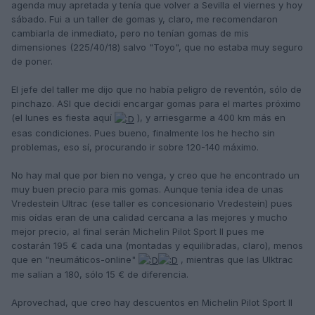
agenda muy apretada y tenía que volver a Sevilla el viernes y hoy
sábado. Fui a un taller de gomas y, claro, me recomendaron
cambiarla de inmediato, pero no tenían gomas de mis
dimensiones (225/40/18) salvo "Toyo", que no estaba muy seguro
de poner.
El jefe del taller me dijo que no había peligro de reventón, sólo de
pinchazo. ASI que decidí encargar gomas para el martes próximo
(el lunes es fiesta aquí
), y arriesgarme a 400 km más en
esas condiciones. Pues bueno, finalmente los he hecho sin
problemas, eso sí, procurando ir sobre 120-140 máximo.
No hay mal que por bien no venga, y creo que he encontrado un
muy buen precio para mis gomas. Aunque tenía idea de unas
Vredestein Ultrac (ese taller es concesionario Vredestein) pues
mis oídas eran de una calidad cercana a las mejores y mucho
mejor precio, al final serán Michelin Pilot Sport II pues me
costarán 195 € cada una (montadas y equilibradas, claro), menos
que en "neumáticos-online"
, mientras que las Ulktrac
me salían a 180, sólo 15 € de diferencia.
Aprovechad, que creo hay descuentos en Michelin Pilot Sport II