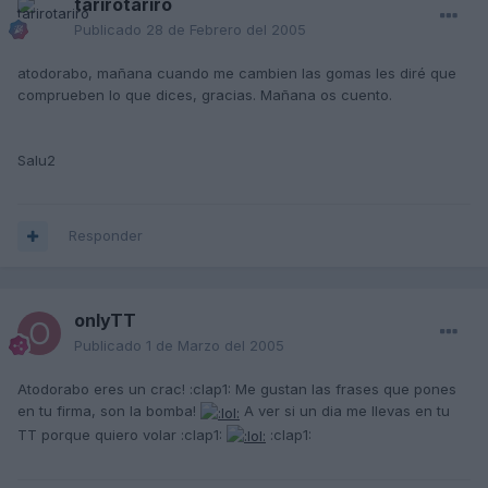
tarirotariro
Publicado
28 de Febrero del 2005
atodorabo, mañana cuando me cambien las gomas les diré que
comprueben lo que dices, gracias. Mañana os cuento.
Salu2
Responder
onlyTT
Publicado
1 de Marzo del 2005
Atodorabo eres un crac! :clap1: Me gustan las frases que pones
en tu firma, son la bomba!
A ver si un dia me llevas en tu
TT porque quiero volar :clap1:
:clap1: