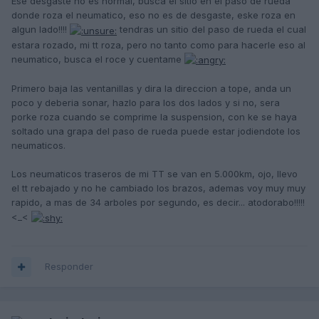
Ese desgaste no es normal, busca el sitio en el paso de rueda
donde roza el neumatico, eso no es de desgaste, eske roza en
algun lado!!!!
tendras un sitio del paso de rueda el cual
estara rozado, mi tt roza, pero no tanto como para hacerle eso al
neumatico, busca el roce y cuentame
Primero baja las ventanillas y dira la direccion a tope, anda un
poco y deberia sonar, hazlo para los dos lados y si no, sera
porke roza cuando se comprime la suspension, con ke se haya
soltado una grapa del paso de rueda puede estar jodiendote los
neumaticos.
Los neumaticos traseros de mi TT se van en 5.000km, ojo, llevo
el tt rebajado y no he cambiado los brazos, ademas voy muy muy
rapido, a mas de 34 arboles por segundo, es decir... atodorabo!!!!!
<_<
Responder