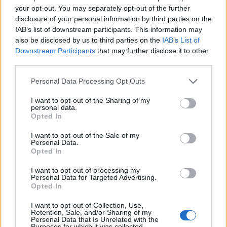
Responder
your opt-out. You may separately opt-out of the further
disclosure of your personal information by third parties on the
IAB’s list of downstream participants. This information may
javia4
also be disclosed by us to third parties on the
IAB’s List of
Downstream Participants
that may further disclose it to other
Publicado
26 de Febrero del 2005
third parties.
Suele pasar en el conce siempre te dicen imposible, yo no oigo
Personal Data Processing Opt Outs
ese ruido, esto funciona bien, al final por dejarlo correr y no
meter caña te toca pagar algo que no deberias
I want to opt-out of the Sharing of my
personal data.
Opted In
Responder
I want to opt-out of the Sale of my
Personal Data.
Opted In
JoseTTR
I want to opt-out of processing my
Personal Data for Targeted Advertising.
Publicado
26 de Febrero del 2005
Opted In
40.000 km???? :o
I want to opt-out of Collection, Use,
Retention, Sale, and/or Sharing of my
Personal Data that Is Unrelated with the
Pues si que te duran... yo a los 20.000 ya tenbgo que cambiar los
Purposes for which it was collected.