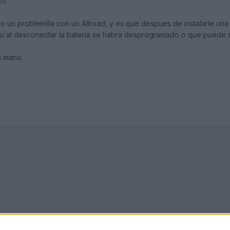
05
o un problemilla con un Allroad, y es que despues de instalarle un
 si al desconectar la bateria se habra desprogramado o que puede s
a mano.