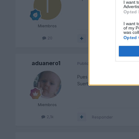
I want 
Advertis
Opted 
I want t
Miembros
of my P
was col
Opted 
20
Responder
aduanero1
Publicado
28 de Febrero del 20
Pues solo me queda recomendar
Suerte
Miembros
2,1k
Responder