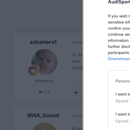
AudiSport
If you wish 
sensitive in
confirm you
continue se
information 
aduanero1
Publicado
27 de Febrero del 20
further disc
participants
Si, es probable que al descon
Downstream 
eso.
Saludos
Miembros
Persona
2,1k
Responder
I want t
Opted 
I want t
IRNA_Sound
Publicado
28 de Febrero del 20
Opted 
El problema es que no me dej