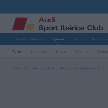
AudiSport-Ibérica
Explorar
Tienda
Próximos 
Foros
Calendario
Buscar
Personal
Normas
ad
Inicio
Foros técnicos Audi
Electricidad / Electrónica Audi