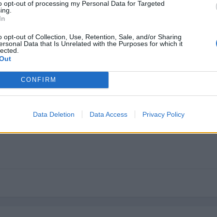
to opt-out of processing my Personal Data for Targeted
ing.
In
o opt-out of Collection, Use, Retention, Sale, and/or Sharing
ersonal Data that Is Unrelated with the Purposes for which it
lected.
Out
CONFIRM
05
Data Deletion
Data Access
Privacy Policy
te que pruebes a desinstalar la etapa, y ver si funconan las memori