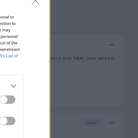
sonal or
ection to
ou may
 personal
out of the
 downstream
B’s List of
ba a programarlos de nuevo y si no fallan, pues será por
Autor
e han borrado.