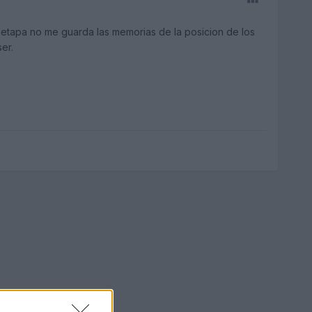
a etapa no me guarda las memorias de la posicion de los
er.