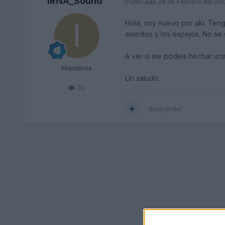
IRNA_Sound
Publicado
26 de Febrero del 20
Hola, soy nuevo por aki. Teng
asientos y los espejos. No se
A ver si me podeis hechar un
Miembros
Un saludo.
20
Responder