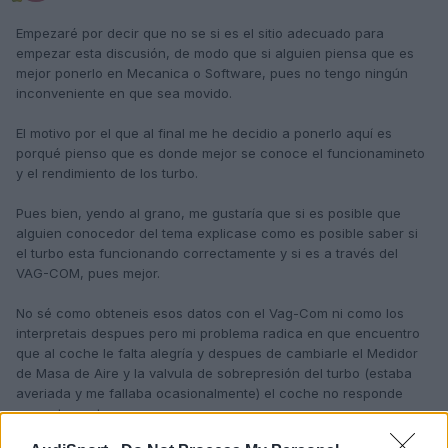
Empezaré por decir que no se si es el sitio adecuado para
empezar esta discusión, de modo que si alguien piensa que es
mejor ponerlo en Mecanica o Software, pues no tengo ningún
inconveniente en que sea movido.
El motivo por el que al final me he decidio a ponerlo aquí es
porqué pienso que es donde mejor se conoce el funcionamineto
y el rendimiento de los turbo.
Pues bien, yendo al grano, me gustaría que si es posible que
alguien conocedor del tema explicase como es posible saber si
el turbo esta funcionando correctamente y si es a través del
VAG-COM, pues mejor.
No sé como obteneis esos datos con el Vag-Com ni como los
interpretais despues pero mi problema radica en que encuentro
que al coche le falta alegría y despues de cambiarle el Medidor
de Masa de Aire y la valvula de sobrepresión del turbo (estaba
averiada y me fallaba ocasionalmente) el coche no responde
correctamente.