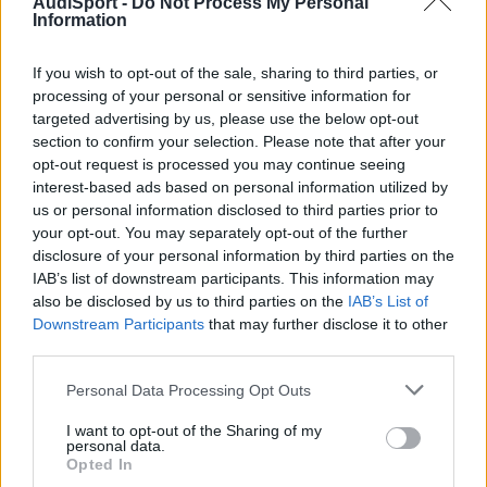
AudiSport -
Do Not Process My Personal
En la casa, cuando me cambiarón la valvula de sobrepresión, me
Information
dijerón que habían desmontado también el catalizador pero que
no estaba estropeado.
If you wish to opt-out of the sale, sharing to third parties, or
Los sintomas basicamente son los siguientes. El coche por
processing of your personal or sensitive information for
autopista desarrolla bien toda su velocidad punta, pero le noto
targeted advertising by us, please use the below opt-out
que alrededor de las 2400 rpm, el coche se viene a bajo y tarda
section to confirm your selection. Please note that after your
en recuperarse, lo que me ocasiona problemas al efectuar
opt-out request is processed you may continue seeing
adelantamientos en carretera.
interest-based ads based on personal information utilized by
us or personal information disclosed to third parties prior to
He comprobado la existencia de alguna fuga y no la he
your opt-out. You may separately opt-out of the further
encontrado (en la casa AUDI tampoco).
disclosure of your personal information by third parties on the
IAB’s list of downstream participants. This information may
Todo ello me hace pensar que pueda tratarse del Turbo, pero
also be disclosed by us to third parties on the
IAB’s List of
antes de meterme en mas gastos, agracecería si alguno sabe
Downstream Participants
that may further disclose it to other
como comprobarlo con el VAG-COm, aunque sea de forma
third parties.
aproximada, pues que explique como.
Personal Data Processing Opt Outs
Por cierto, se trata de un A4 1.9 110cv
I want to opt-out of the Sharing of my
Gracias y perdonad por el ladrillo.
personal data.
Opted In