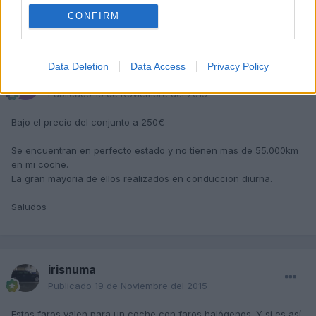
CONFIRM
2 meses más tarde...
Data Deletion
Data Access
Privacy Policy
mochilo75
Publicado
16 de Noviembre del 2015
Bajo el precio del conjunto a 250€
Se encuentran en perfecto estado y no tienen mas de 55.000km
en mi coche.
La gran mayoria de ellos realizados en conduccion diurna.
Saludos
irisnuma
Publicado
19 de Noviembre del 2015
Estos faros valen para un coche con faros halógenos. Y si es así,