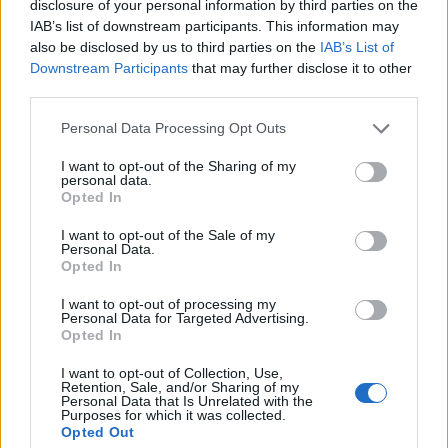
disclosure of your personal information by third parties on the
Andyb8
IAB’s list of downstream participants. This information may
Publicado
14 de Septiembre del 2015
also be disclosed by us to third parties on the
IAB’s List of
Downstream Participants
that may further disclose it to other
Imagino que no te interesara vender el interior lado derecho?? si
third parties.
es asi , me dices, gracias
Personal Data Processing Opt Outs
I want to opt-out of the Sharing of my
personal data.
mochilo75
Opted In
Publicado
14 de Septiembre del 2015
I want to opt-out of the Sale of my
Personal Data.
En 14/9/2015 a las 9:56, Andyb8 dijo:
Opted In
I want to opt-out of processing my
Imagino que no te interesara vender el interior lado
Personal Data for Targeted Advertising.
derecho?? si es asi , me dices, gracias
Opted In
Lo siento Andyb8 me interesa vender el conjunto entero que creo
I want to opt-out of Collection, Use,
que me resultara mas facil de vender!
Retention, Sale, and/or Sharing of my
Personal Data that Is Unrelated with the
Purposes for which it was collected.
Un saludo!
Opted Out