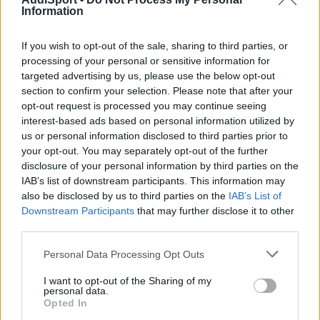
Publicado
18 de Marzo del 2019
Information
En 18/3/2019 a las 17:40,
ja4
dijo:
If you wish to opt-out of the sale, sharing to third parties, or
processing of your personal or sensitive information for
targeted advertising by us, please use the below opt-out
Comprueba que lo has hecho así:
section to confirm your selection. Please note that after your
Partiendo del cristal bajado, hay que subir el cristal,
opt-out request is processed you may continue seeing
soltar y luego volver a apretar 3 segundos el boton de
interest-based ads based on personal information utilized by
subir el cristal y quedan programados. Con esto se
us or personal information disclosed to third parties prior to
debería solucionar y volvería a funcionar el
your opt-out. You may separately opt-out of the further
accionamiento confort.
disclosure of your personal information by third parties on the
IAB’s list of downstream participants. This information may
Expand
also be disclosed by us to third parties on the
IAB’s List of
Downstream Participants
that may further disclose it to other
Eso lo hice yo y se soluciono parte pero de que bajen y suban
third parties.
con el mando no se soluciono
Personal Data Processing Opt Outs
I want to opt-out of the Sharing of my
Responder
personal data.
Opted In