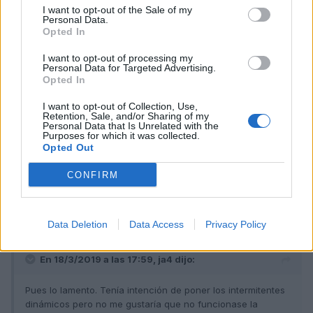
I want to opt-out of the Sale of my
ja4
Personal Data.
Opted In
Publicado
18 de Marzo del 2019
I want to opt-out of processing my
Pues lo lamento. Tenía intención de poner los intermitentes
Personal Data for Targeted Advertising.
dinámicos pero no me gustaría que no funcionase la apertura
Opted In
confort o lo de bajar el espejo con la marcha atrás. Tienes una
cierta seguridad de que está relacionado?
I want to opt-out of Collection, Use,
Retention, Sale, and/or Sharing of my
Personal Data that Is Unrelated with the
Purposes for which it was collected.
Opted Out
Responder
CONFIRM
alagar27
Publicado
18 de Marzo del 2019
Data Deletion
Data Access
Privacy Policy
En 18/3/2019 a las 17:59,
ja4
dijo:
Pues lo lamento. Tenía intención de poner los intermitentes
dinámicos pero no me gustaría que no funcionase la