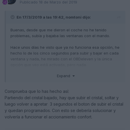
Publicado
18 de Marzo del 2019
En 17/3/2019 a las 19:42,
nomtoni
dijo:
Buenas, desde que me dieron el coche no he tenido
problemas, subía y bajaba las ventanas con el mando.
Hace unos días he visto que ya no funciona esa opción, he
hecho lo de los cinco segundos para subir y bajar en cada
ventana y nada, he mirado con el OBDeleven y la única
opción que veo está activada, pero nada.
Expand
Hay alguna opción más? las ventanillas suben y bajan bien
con el botón, toque corto, toque largo... en el MMI está
activada la opción.
Comprueba que lo has hecho así:
Partiendo del cristal bajado, hay que subir el cristal, soltar y
luego volver a apretar 3 segundos el boton de subir el cristal
y quedan programados. Con esto se debería solucionar y
volvería a funcionar el accionamiento confort.