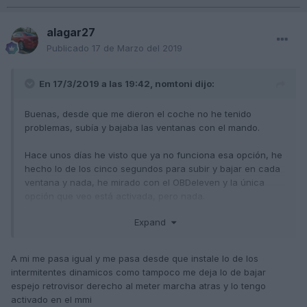
alagar27
Publicado
17 de Marzo del 2019
En 17/3/2019 a las 19:42,
nomtoni
dijo:
Buenas, desde que me dieron el coche no he tenido
problemas, subía y bajaba las ventanas con el mando.
Hace unos días he visto que ya no funciona esa opción, he
hecho lo de los cinco segundos para subir y bajar en cada
ventana y nada, he mirado con el OBDeleven y la única
opción que veo está activada, pero nada.
Expand
Hay alguna opción más? las ventanillas suben y bajan bien
con el botón, toque corto, toque largo... en el MMI está
activada la opción.
A mi me pasa igual y me pasa desde que instale lo de los
intermitentes dinamicos como tampoco me deja lo de bajar
espejo retrovisor derecho al meter marcha atras y lo tengo
activado en el mmi