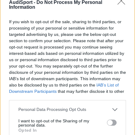
AudiSport -
Do Not Process My Personal
montado correctamente, al menos con sus grapas y demás
Information
sujeciones.
Dichas grapas son clips metalicos extremadamente fuertes como
If you wish to opt-out of the sale, sharing to third parties, or
para generar esos ruidos. Va prácticamente en todo el vehículo
anclados sus tapizados, guarnecidos y pilares de techo de igual
processing of your personal or sensitive information for
manera.
targeted advertising by us, please use the below opt-out
section to confirm your selection. Please note that after your
Si los ruidos procedieran de los asientos no cuesta mucho
opt-out request is processed you may continue seeing
desmontarlos y engrasar a base de spray los tirantes-muelles
interest-based ads based on personal information utilized by
que poseen, así como las guías de los mismos. Tampoco está de
us or personal information disclosed to third parties prior to
más desmontar los tapizados de las puertas para comprobar si
your opt-out. You may separately opt-out of the further
están convenientemente apretados los mecanismos de
disclosure of your personal information by third parties on the
elevalunas, cerraduras, etc.
IAB’s list of downstream participants. This information may
also be disclosed by us to third parties on the
IAB’s List of
Yo he tenido ese mismo modelo con 18 años y seis meses y
Downstream Participants
that may further disclose it to other
nunca se me ha presentado ruido alguno.
third parties.
Ya que lo menciono, comprueba igualmente el estado de las
Personal Data Processing Opt Outs
gomas o juntas de puertas y portón. Si estuvieran resecas el
simple hecho de torsión de la carrocería en puertas y portón
I want to opt-out of the Sharing of my
sería el causante de dichos sonidos.
personal data.
Opted In