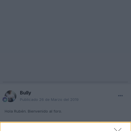
Bully
Publicado
26 de Marzo del 2019
Hola Rubén. Bienvenido al foro.
Raro es que te presente ruidos este modelo de vehículo, salvo
que haya sido desmontado por alguna razón y no lo hayan