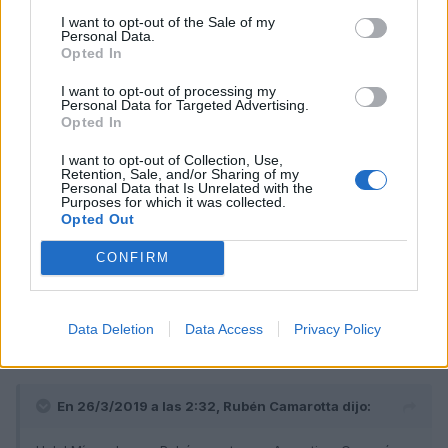
En cuanto a la ausencia del catalizador lo lógico es que lo tenga,
I want to opt-out of the Sale of my
por el contrario el sonido generado por supuesto es más ruidoso.
Personal Data.
Ya que tocará elevar el vehículo comprueba si el silencioso
Opted In
trasero tuviera algún orificio por causa de oxido o estuviera
podrido. No te limites a la simple visual, verifica las zonas en las
I want to opt-out of processing my
que la vista no alcanza a ver. Los tubos pese a la gravedad
Personal Data for Targeted Advertising.
Opted In
también se pudren por la zona superior, en menores ocasiones
pero sucede.
I want to opt-out of Collection, Use,
Retention, Sale, and/or Sharing of my
Un saludo.
Personal Data that Is Unrelated with the
Purposes for which it was collected.
Opted Out
Responder
CONFIRM
Data Deletion
Data Access
Privacy Policy
Rubén Camarotta
Publicado
28 de Marzo del 2019
En 26/3/2019 a las 2:32,
Rubén Camarotta
dijo: