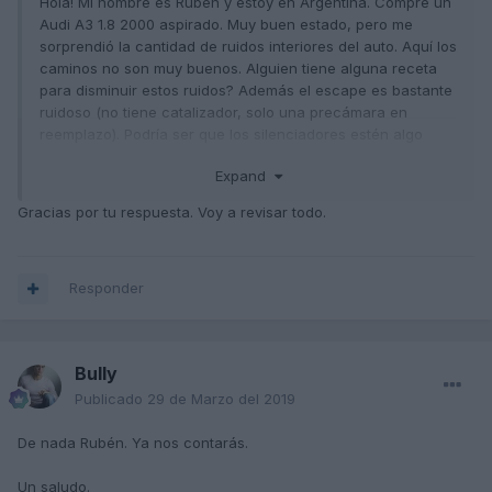
Hola! Mí nombre es Rubén y estoy en Argentina. Compré un
Audi A3 1.8 2000 aspirado. Muy buen estado, pero me
sorprendió la cantidad de ruidos interiores del auto. Aquí los
caminos no son muy buenos. Alguien tiene alguna receta
para disminuir estos ruidos? Además el escape es bastante
ruidoso (no tiene catalizador, solo una precámara en
reemplazo). Podría ser que los silenciadores estén algo
viejos y tenga que cambiarlos?
Expand
Gracias por tu respuesta. Voy a revisar todo.
Responder
Bully
Publicado
29 de Marzo del 2019
De nada Rubén. Ya nos contarás.
Un saludo.