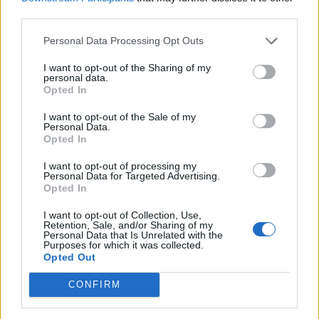
third parties.
Freakish
Personal Data Processing Opt Outs
Publicado
3 de Abril del 2019
I want to opt-out of the Sharing of my
personal data.
IMPORTANTE: Es de un sedan
Opted In
Dejo fotos desmontando, aunque así no diga mucho, para que se
I want to opt-out of the Sale of my
vea el estado. Está un poco sucio de la cinta de doble cara, pero
Personal Data.
Opted In
podéis ver el estado de la pintura.
I want to opt-out of processing my
Personal Data for Targeted Advertising.
Opted In
I want to opt-out of Collection, Use,
Retention, Sale, and/or Sharing of my
Personal Data that Is Unrelated with the
Purposes for which it was collected.
Opted Out
CONFIRM
Javi110