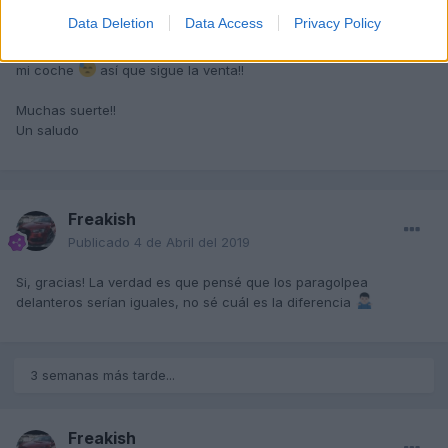
Publicado
4 de Abril del 2019
Data Deletion
Data Access
Privacy Policy
Si a Freakish no le importa, lo pongo por aquí, no es valido para
mi coche
así que sigue la venta!!
Muchas suerte!!
Un saludo
Freakish
Publicado
4 de Abril del 2019
Si, gracias! La verdad es que pensé que los paragolpea
delanteros serían iguales, no sé cuál es la diferencia
3 semanas más tarde...
Freakish