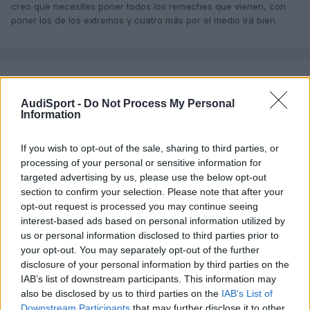
creo que necesites poner todos los remaches que vienen, con
poner los de los extremos y cuatro más por el medio irá bien.
Javi110
Publicado
3 de Abril del 2019
AudiSport -
Do Not Process My Personal
Information
Acabo de ver este mensaje, me lo quedo tal y como te he
comentado en el mail. Seguimos por ahí si quieres
If you wish to opt-out of the sale, sharing to third parties, or
processing of your personal or sensitive information for
Un saludo
targeted advertising by us, please use the below opt-out
J
section to confirm your selection. Please note that after your
opt-out request is processed you may continue seeing
interest-based ads based on personal information utilized by
us or personal information disclosed to third parties prior to
Freakish
your opt-out. You may separately opt-out of the further
Publicado
3 de Abril del 2019
disclosure of your personal information by third parties on the
IAB’s list of downstream participants. This information may
Perfecto, reservado para ti entonces
also be disclosed by us to third parties on the
IAB’s List of
Downstream Participants
that may further disclose it to other