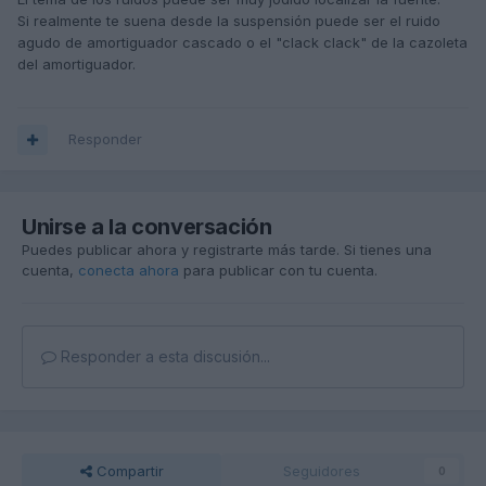
además del comercial, el jefe de taller, han hecho una
Si realmente te suena desde la suspensión puede ser el ruido
pequeña inspección visual y no han encontrado nada
agudo de amortiguador cascado o el "clack clack" de la cazoleta
extraño...
del amortiguador.
Como lo véis??
Gracias..!!
Responder
Unirse a la conversación
Puedes publicar ahora y registrarte más tarde. Si tienes una
cuenta,
conecta ahora
para publicar con tu cuenta.
Responder a esta discusión...
Compartir
Seguidores
0