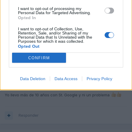
Jorge cc
I want to opt-out of processing my
Publicado
31 de Marzo del 2019
Personal Data for Targeted Advertising.
Opted In
Hola. Se quedaría un error al pasar el vagcom. Pero no te afecta
en nada. Puedes actualizarlo tú si quieres. Busca en San Google
I want to opt-out of Collection, Use,
Retention, Sale, and/or Sharing of my
y encontraras lo que buscas.
Personal Data that Is Unrelated with the
Purposes for which it was collected.
Opted Out
Responder
CONFIRM
ManoloB
Data Deletion
Data Access
Privacy Policy
Publicado
31 de Marzo del 2019
Yo llevo más de 10 años con St. Google y ni un problema
Responder