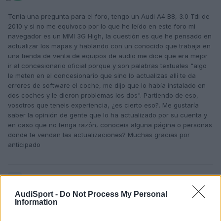
Tenía una pregunta para el foro, tengo un Audi A4 B8, 3.0 Tdi de
2010 y si no me equivoco por lo que he leído en este foro mi
navegador es un MMI 3G High, la cuestión es que he pensado en
actualizar los mapas y hablando con un conocido que trabaja en
una tienda de venta de equipos de audio me dice que era mejor
ir al concesionario oficial porque y son palabras textuales "algo
le meten en el concesionario que sino lo actualizas allí te da
errores de software el coche, me dijo que lo había instalado en
dos coches y le dieron problemas los dos". Partiendo de eso,
vosotros que teneis experiencia, ¿es cierto eso?. Me gustaría
saber la opinión de gente que lo ha actualizado por su cuenta y
en caso que no tenga razón, conoceis alguna página o personas
donde te vendan las actualizaciones? Muchas gracias por
anticipado
Responder
AudiSport -
Do Not Process My Personal
Information