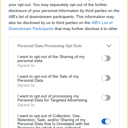
your opt-out. You may separately opt-out of the further
disclosure of your personal information by third parties on the
IAB’s list of downstream participants. This information may
also be disclosed by us to third parties on the
IAB’s List of
Downstream Participants
that may further disclose it to other
third parties.
Personal Data Processing Opt Outs
I want to opt-out of the Sharing of my
personal data.
Opted In
I want to opt-out of the Sale of my
Personal Data.
aifos
Opted In
Publicado
6 de Abril del 2019
I want to opt-out of processing my
Primero tendrías que ponernos el modelo exacto que llevas y si
Personal Data for Targeted Advertising.
Opted In
son sline.
Imagino que no llevas la rueda grande en los costados, pues es
I want to opt-out of Collection, Use,
esa la que se gira manualmente. Aparte tienes la botonera para
Retention, Sale, and/or Sharing of my
lumbares y espalda y luego si son sline tienes abajo, aparte de la
Personal Data that Is Unrelated with the
Purposes for which it was collected.