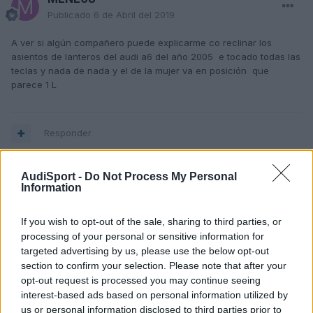
Publicado
6 de Abril del 2019
A ver si algún compañero puede explicarme co reclinar los
asientos de lanteros del audi a6 del año 2005 e tocado todas las
teclas y nada de nada y el de la mujer va en posición que
parece 1 L
Responder
AudiSport -
Do Not Process My Personal
Information
If you wish to opt-out of the sale, sharing to third parties, or
processing of your personal or sensitive information for
targeted advertising by us, please use the below opt-out
section to confirm your selection. Please note that after your
opt-out request is processed you may continue seeing
interest-based ads based on personal information utilized by
us or personal information disclosed to third parties prior to