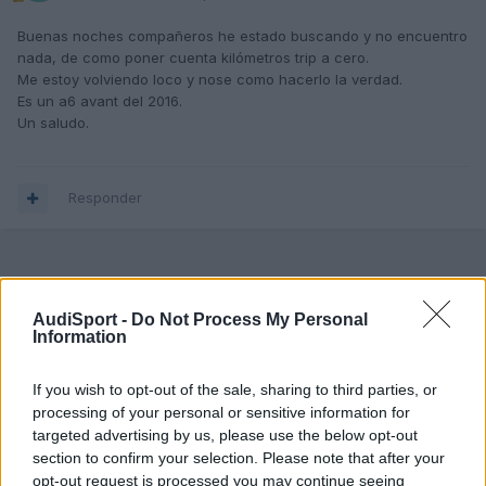
Buenas noches compañeros he estado buscando y no encuentro
nada, de como poner cuenta kilómetros trip a cero.
Me estoy volviendo loco y nose como hacerlo la verdad.
Es un a6 avant del 2016.
Un saludo.
Responder
AudiSport -
Do Not Process My Personal
Information
If you wish to opt-out of the sale, sharing to third parties, or
processing of your personal or sensitive information for
targeted advertising by us, please use the below opt-out
section to confirm your selection. Please note that after your
opt-out request is processed you may continue seeing