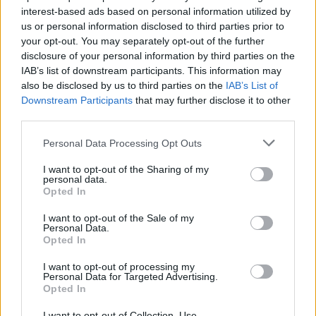
interest-based ads based on personal information utilized by
us or personal information disclosed to third parties prior to
your opt-out. You may separately opt-out of the further
disclosure of your personal information by third parties on the
IAB’s list of downstream participants. This information may
also be disclosed by us to third parties on the
IAB’s List of
Downstream Participants
that may further disclose it to other
third parties.
Personal Data Processing Opt Outs
I want to opt-out of the Sharing of my
personal data.
Opted In
JuanKa_S4
Publicado
16 de Septiembre del 2024
I want to opt-out of the Sale of my
Personal Data.
Opted In
En 12/9/2024 a las 21:27,
Aledrea
dijo:
I want to opt-out of processing my
Personal Data for Targeted Advertising.
Buenas noches compañeros he estado buscando y no
Opted In
encuentro nada, de como poner cuenta kilómetros trip a
cero.
I want to opt-out of Collection, Use,