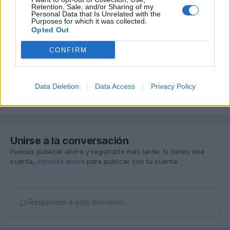
Me estoy volviendo loco y nose como hacerlo la verdad.
Retention, Sale, and/or Sharing of my
Personal Data that Is Unrelated with the
Es un a6 avant del 2016.
Purposes for which it was collected.
Un saludo.
Opted Out
CONFIRM
A ver si algún compañero te puede echar una mano. Seguro que
te pueden ayudar!
Data Deletion
Data Access
Privacy Policy
Responder
Unirse a la conversación
Puedes publicar ahora y registrarte más tarde. Si tienes una
cuenta,
conecta ahora
para publicar con tu cuenta.
Responder a esta discusión...