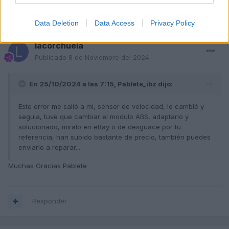
2 semanas más tarde...
Data Deletion
Data Access
Privacy Policy
lacorchuela
Publicado
8 de Noviembre del 2024
En 25/10/2024 a las 7:15,
Pablete_ibz
dijo:
Este error me salió a mi, sensor de velocidad, lo cambié y
seguia, tuve que cambiar el modulo ABS, adaptarlo y
solucionado, miralo en eBay o de desguace por tu
referencia, han subido bastante de precio, también puedes
enviarlo a reparar...
Muchas Gracias Pablete
Responder