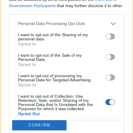
Downstream Participants
that may further disclose it to other
third parties.
Personal Data Processing Opt Outs
I want to opt-out of the Sharing of my
personal data.
Opted In
I want to opt-out of the Sale of my
Personal Data.
Opted In
Pablete_ibz
Publicado
25 de Octubre del 2024
I want to opt-out of processing my
Personal Data for Targeted Advertising.
Este error me salió a mi, sensor de velocidad, lo cambié y seguia,
Opted In
tuve que cambiar el modulo ABS, adaptarlo y solucionado, miralo
en eBay o de desguace por tu referencia, han subido bastante
I want to opt-out of Collection, Use,
Retention, Sale, and/or Sharing of my
de precio, también puedes enviarlo a reparar...
Personal Data that Is Unrelated with the
Purposes for which it was collected.
Opted Out
Responder
CONFIRM