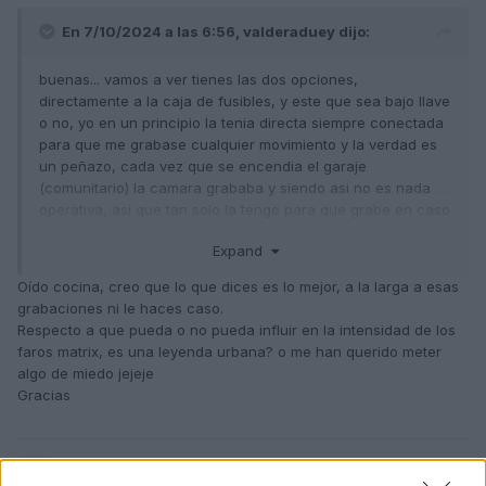
En 7/10/2024 a las 6:56,
valderaduey
dijo:
buenas... vamos a ver tienes las dos opciones,
directamente a la caja de fusibles, y este que sea bajo llave
o no, yo en un principio la tenia directa siempre conectada
para que me grabase cualquier movimiento y la verdad es
un peñazo, cada vez que se encendia el garaje
(comunitario) la camara grababa y siendo asi no es nada
operativa, asi que tan solo la tengo para que grabe en caso
de golpe, ademas equipa un cable que en caso de bajar la
Expand
bateria de X amperios, no recuerdo exactamente
desconecta la bateria y para mi lo mas practico... la tienes
Oído cocina, creo que lo que dices es lo mejor, a la larga a esas
bajo llave y listo, y asi tan solo te graba mientras el coche
grabaciones ni le haces caso.
esta arrancado que es cuando le vas a sacar el verdadero
Respecto a que pueda o no pueda influir en la intensidad de los
partido, si es comunitario y conflictivo dejalo conectado
faros matrix, es una leyenda urbana? o me han querido meter
para que grabe en caso de golpe, si noooo ni te
algo de miedo jejeje
compliques, bajo llave y punto.
Gracias
saludos.
Responder