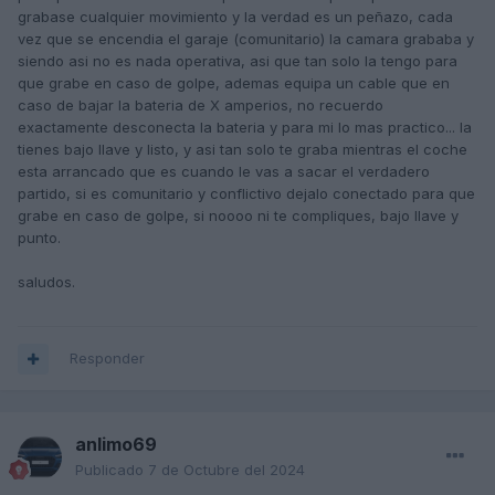
haga uso de la batería y consuma de ella, algún compañero
grabase cualquier movimiento y la verdad es un peñazo, cada
me informa que puede hacer consumo de la intensidad de
vez que se encendia el garaje (comunitario) la camara grababa y
los faros si no está bien instalada, por ejemplo un fusible no
siendo asi no es nada operativa, asi que tan solo la tengo para
vacío.
que grabe en caso de golpe, ademas equipa un cable que en
Alguien puede iluminarme al respecto?
caso de bajar la bateria de X amperios, no recuerdo
Agradecido.
exactamente desconecta la bateria y para mi lo mas practico... la
tienes bajo llave y listo, y asi tan solo te graba mientras el coche
esta arrancado que es cuando le vas a sacar el verdadero
partido, si es comunitario y conflictivo dejalo conectado para que
grabe en caso de golpe, si noooo ni te compliques, bajo llave y
punto.
saludos.
Responder
anlimo69
Publicado
7 de Octubre del 2024