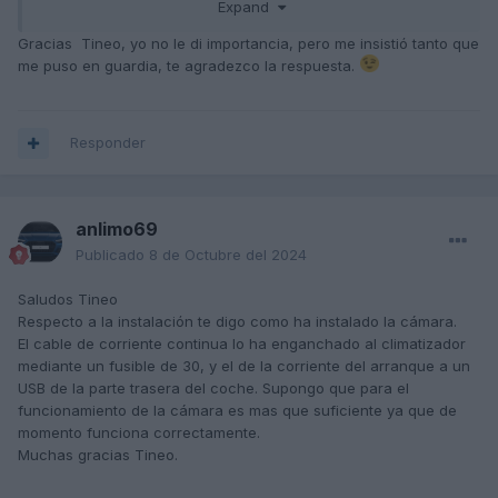
Expand
modernos con baterias agm o gel y añaden un consumo
extra que puede ser incluso mayor que la misma cámara en
Gracias Tineo, yo no le di importancia, pero me insistió tanto que
standby
me puso en guardia, te agradezco la respuesta.
Responder
anlimo69
Publicado
8 de Octubre del 2024
Saludos Tineo
Respecto a la instalación te digo como ha instalado la cámara.
El cable de corriente continua lo ha enganchado al climatizador
mediante un fusible de 30, y el de la corriente del arranque a un
USB de la parte trasera del coche. Supongo que para el
funcionamiento de la cámara es mas que suficiente ya que de
momento funciona correctamente.
Muchas gracias Tineo.