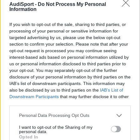
AudiSport -
Do Not Process My Personal
Information
Tineo
If you wish to opt-out of the sale, sharing to third parties, or
Publicado
7 de Octubre del 2024
processing of your personal or sensitive information for
targeted advertising by us, please use the below opt-out
En 7/10/2024 a las 7:38,
anlimo69
dijo:
section to confirm your selection. Please note that after your
opt-out request is processed you may continue seeing
Respecto a que pueda o no pueda influir en la intensidad
interest-based ads based on personal information utilized by
de los faros matrix, es una leyenda urbana? o me han
us or personal information disclosed to third parties prior to
querido meter algo de miedo jejeje
your opt-out. You may separately opt-out of the further
disclosure of your personal information by third parties on the
IAB’s list of downstream participants. This information may
Eso que te han contado es un completo disparate. Esas cámaras
also be disclosed by us to third parties on the
IAB’s List of
sólo llevan tres cables básicos: KL31 (masa), KL15 (alimentación
Downstream Participants
that may further disclose it to other
bajo contacto) y KL30 (bateria permanente).
third parties.
Como dice valderaduey también se pueden montar con un
modulo intermedio que desconecta el terminal 30 si la bateria
Personal Data Processing Opt Outs
baja de un umbral de voltios en el caso de que el coche esta
parado un periodo muy prolongado. En mi opinión, estos módulos
I want to opt-out of the Sharing of my
no aportan gran cosa en vehiculos modernos con baterias agm o
personal data.
Opted In
gel y añaden un consumo extra que puede ser incluso mayor