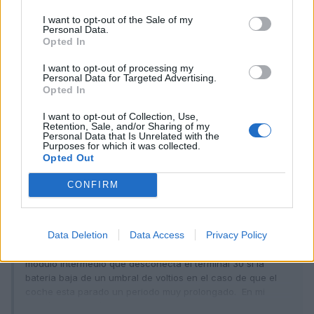
que la misma cámara en standby
I want to opt-out of the Sale of my
Editado
7 de Octubre del 2024
por Tineo
Personal Data.
Opted In
I want to opt-out of processing my
Responder
Personal Data for Targeted Advertising.
Opted In
I want to opt-out of Collection, Use,
anlimo69
Retention, Sale, and/or Sharing of my
Personal Data that Is Unrelated with the
Publicado
8 de Octubre del 2024
Purposes for which it was collected.
Opted Out
En 7/10/2024 a las 18:53,
Tineo
dijo:
CONFIRM
Eso que te han contado es un completo disparate. Esas
cámaras sólo llevan tres cables básicos: KL31 (masa), KL15
Data Deletion
Data Access
Privacy Policy
(alimentación bajo contacto) y KL30 (bateria permanente).
Como dice valderaduey también se pueden montar con un
modulo intermedio que desconecta el terminal 30 si la
bateria baja de un umbral de voltios en el caso de que el
coche esta parado un periodo muy prolongado. En mi
opinión, estos módulos no aportan gran cosa en vehiculos