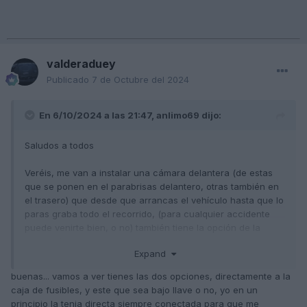
valderaduey
Publicado
7 de Octubre del 2024
En 6/10/2024 a las 21:47,
anlimo69
dijo:
Saludos a todos
Veréis, me van a instalar una cámara delantera (de estas
que se ponen en el parabrisas delantero, otras también en
el trasero) que desde que arrancas el vehículo hasta que lo
paras graba todo el recorrido, (para cualquier accidente
puede venirte bien, o no) también tiene la opción de la
grabación en caso de algún movimiento exterior estando el
Expand
vehículo aparcado, por ejemplo alguien que aparcando
golpee tu coche, esta bastante bien.
buenas... vamos a ver tienes las dos opciones, directamente a la
Tengo una duda, la conexión es directa a la caja de
caja de fusibles, y este que sea bajo llave o no, yo en un
fusibles para que siempre este conectada y en principio no
principio la tenia directa siempre conectada para que me