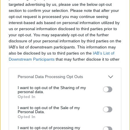
que puedes regular la intensidad.
targeted advertising by us, please use the below opt-out
section to confirm your selection. Please note that after your
Buenas, si lo de regular ya lo tengo al maximo, pero siempre he
opt-out request is processed you may continue seeing
pensado que hace muy poco de luz y realmente no se si esto se
interest-based ads based on personal information utilized by
compra nuevo y cambia o quedaria igual.
us or personal information disclosed to third parties prior to
por ello pregunto si alguno de vosotros habeis visto algun invento
your opt-out. You may separately opt-out of the further
mejor.
disclosure of your personal information by third parties on the
IAB’s list of downstream participants. This information may
gracias
also be disclosed by us to third parties on the
IAB’s List of
Downstream Participants
that may further disclose it to other
third parties.
Responder
Personal Data Processing Opt Outs
I want to opt-out of the Sharing of my
personal data.
pingudlux
Opted In
Publicado
20 de Octubre del 2024
I want to opt-out of the Sale of my
Personal Data.
Yo en el mío cambié tantos la iluminación de la manera como la
Opted In
de debajo de la moldura, además le añadí otra luz más en la
guantera de la puerta.
I want to opt-out of processing my