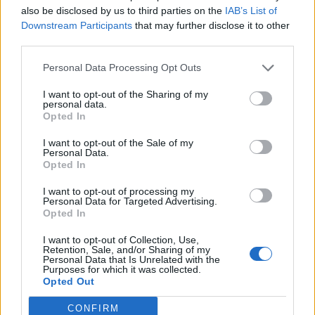
also be disclosed by us to third parties on the
IAB’s List of
Downstream Participants
that may further disclose it to other
third parties.
Personal Data Processing Opt Outs
I want to opt-out of the Sharing of my
personal data.
Opted In
I want to opt-out of the Sale of my
Personal Data.
Opted In
PANCHOVI
I want to opt-out of processing my
Publicado
10 de Noviembre del 2024
Personal Data for Targeted Advertising.
Opted In
Lo siento por el coche pero me alegro de que sea lo unico. A ver
si algún experto del foro te puede ayudar en lo de la consola..
I want to opt-out of Collection, Use,
Retention, Sale, and/or Sharing of my
Sería bueno que alguien de la zona te pasase el vagcom para ver
Personal Data that Is Unrelated with the
el diagnóstico.
Purposes for which it was collected.
Mientras intenta poner algún aparato deshumidificador o bolsas
Opted Out
desecantes.
Animo!
CONFIRM