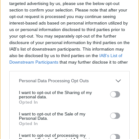
targeted advertising by us, please use the below opt-out
buenas , recientemente e comprado un a3 1.8t y quiero
section to confirm your selection. Please note that after your
dejarlo bonito... e visto los bricos para pasar a 2 din pero
opt-out request is processed you may continue seeing
soy incapaz de saber que tengo que comprar , si tambien
interest-based ads based on personal information utilized by
tengo que comprar el clima o no e buscado por walapop
us or personal information disclosed to third parties prior to
pero no encuentro lo que realmente me falta... veo que hay
your opt-out. You may separately opt-out of the further
el norma el pre y luego el restyling y busco pero lo veo todo
disclosure of your personal information by third parties on the
parecido... y no quiero comprar algo que no toque... adjunto
IAB’s list of downstream participants. This information may
foto de la que llevo a ver si alguien me sae decir que
also be disclosed by us to third parties on the
IAB’s List of
Expand
componentes necesito.. veo que no puedo adjuntarla por
Downstream Participants
that may further disclose it to other
peso.. un saludo!!!
Falta la foto?
third parties.
Personal Data Processing Opt Outs
Responder
I want to opt-out of the Sharing of my
personal data.
Opted In
I want to opt-out of the Sale of my
atv_ivan
Personal Data.
Publicado
13 de Noviembre del 2024
Opted In
no me deja subir la foto por que pesa demasiado...
I want to opt-out of processing my