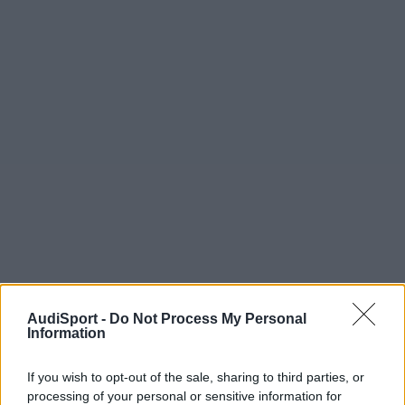
AudiSport -
Do Not Process My Personal
PAUL-A8
Information
Publicado
12 de Noviembre del 2024
If you wish to opt-out of the sale, sharing to third parties, or
En 12/11/2024 a las 13:41,
atv_ivan
dijo:
processing of your personal or sensitive information for