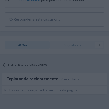
cuenta,
conecta ahora
para publicar con tu cuenta.
Responder a esta discusión...
Compartir
Seguidores
0
Ir a la lista de discusiones
Explorando recientemente
0 miembros
No hay usuarios registrados viendo esta página.