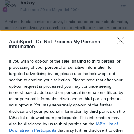
bokoy
Publicado
20 de Mayo del 2004
A mi me hacia lo mismo nuevo, lo mio acabo en cambio de motor,
por otros motivos, y en cambio de centralita por ese en concreto.
Parece como k se apaga todo por menos d un segundo no??????
Yo creo k sera de centralita o algo electronico casi seguro, y si
AudiSport -
Do Not Process My Personal
ademas dices k con el calor peor pues...
Information
S2
If you wish to opt-out of the sale, sharing to third parties, or
processing of your personal or sensitive information for
Responder
targeted advertising by us, please use the below opt-out
section to confirm your selection. Please note that after your
opt-out request is processed you may continue seeing
interest-based ads based on personal information utilized by
quattro
us or personal information disclosed to third parties prior to
Publicado
20 de Mayo del 2004
your opt-out. You may separately opt-out of the further
disclosure of your personal information by third parties on the
Puede ser también del turbo....es como si derrepente baja el
IAB’s list of downstream participants. This information may
empuje pero el motor sigue sonando bien,y en 1 segundo vuelve
also be disclosed by us to third parties on the
IAB’s List of
a empujar de nuevo.
Downstream Participants
that may further disclose it to other