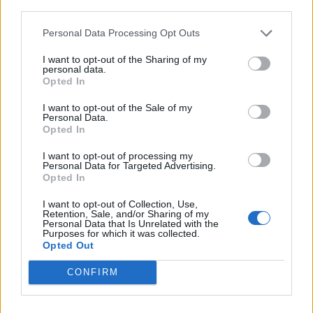
third parties.
Lo mejor es que te lo miren. :blink:
Personal Data Processing Opt Outs
s2
I want to opt-out of the Sharing of my
personal data.
Opted In
Responder
I want to opt-out of the Sale of my
Personal Data.
Opted In
Ricard
I want to opt-out of processing my
Publicado
20 de Mayo del 2004
Personal Data for Targeted Advertising.
Opted In
De hecho la sensación de corte es suave, no es un corte brusco
como de quedarse totalmente a oscuras y volver de golpe. Para
I want to opt-out of Collection, Use,
que os hagáis una idea, el ordenador de a bordo me dice lo
Retention, Sale, and/or Sharing of my
Personal Data that Is Unrelated with the
siguiente: En autopista con el pie en la chapa y motor a 3600 rpm
Purposes for which it was collected.
aproximadamente, marca un consumo (depende del dia si es frio
Opted Out
o caluroso, varia un poco) de unos 11.7 L/100, y subiendo un poco
mas entonces empieza a bailar entre unos 9.5 y esos 11.7, y
CONFIRM
supongo que buscando llegar ahí pero sin llegar a mantenerlos
nunca continuamente. No quiero llevarlo (todavía) al conce, antes
quiero asegurarme de que no es una chorrada que pueda