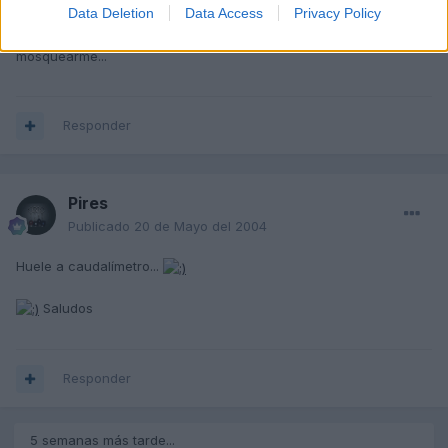
Data Deletion
Data Access
Privacy Policy
solucionar yo. Por cierto, ya tiene pasada la revisión de los
90.000 km. aunque eso ya lo observé antes. La cosa empieza a
mosquearme...
Responder
Pires
Publicado
20 de Mayo del 2004
Huele a caudalímetro...
Saludos
Responder
5 semanas más tarde...