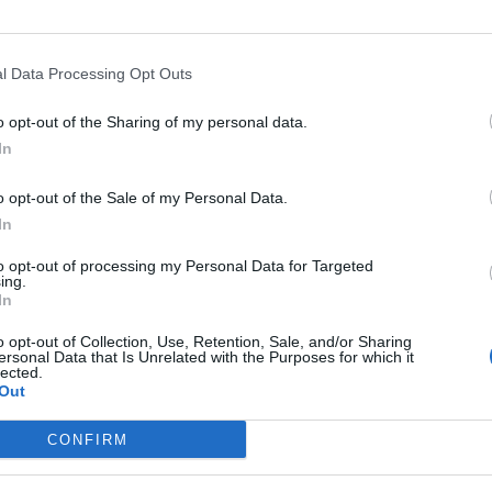
o weno, es el precio que tiene el llevar esas ruedas y ese coche, 
a más.
l Data Processing Opt Outs
o opt-out of the Sharing of my personal data.
In
o opt-out of the Sale of my Personal Data.
In
to opt-out of processing my Personal Data for Targeted
 ROSSO
................y aunq no voy hacer muchos kilometros(10.00
ing.
In
o opt-out of Collection, Use, Retention, Sale, and/or Sharing
ersonal Data that Is Unrelated with the Purposes for which it
lected.
Out
CONFIRM