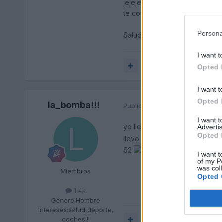
jejeje) y los acelerones. Per
te costarían menos y te durarí
Persona
Saludos
I want t
Responder
Opted 
I want t
Opted 
la_bomba!!!
Publicado
25 de Mayo del 2004
I want 
yo llevo tambien los PZERO
Advertis
Opted 
llevo un "torito"
S2
I want t
of my P
was col
Miembros
Opted 
1,4k
Género:
Hombre
Intereses:
salud,deporte,
coches!!!
Responder