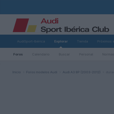
AudiSport-Ibérica
Explorar
Tienda
Próximos 
Foros
Calendario
Buscar
Personal
Normas
ad
Inicio
Foros modelos Audi
Audi A3 8P (2003-2012)
dura