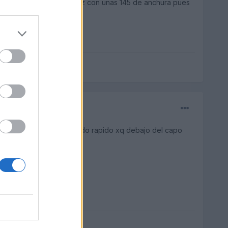
si tuvieses un Daewoo Matiz con unas 145 de anchura pues
0 al año),seguro q m las fundo rapido xq debajo del capo