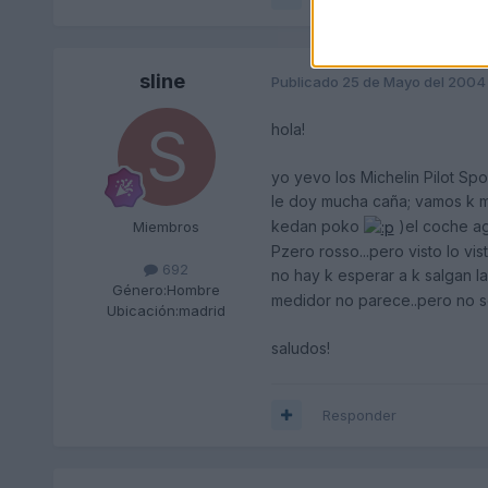
sline
Publicado
25 de Mayo del 2004
hola!
yo yevo los Michelin Pilot Sp
le doy mucha caña; vamos k ma
kedan poko
)el coche ag
Miembros
Pzero rosso...pero visto lo vis
692
no hay k esperar a k salgan 
Género:
Hombre
medidor no parece..pero no se
Ubicación:
madrid
saludos!
Responder