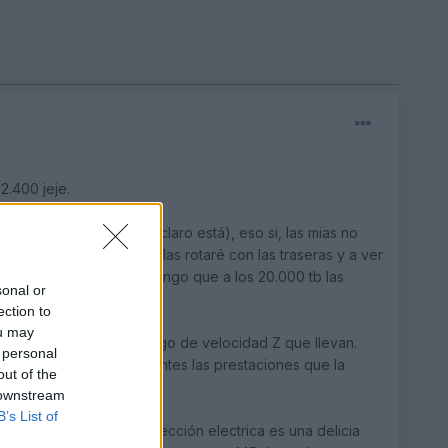
.400 jeje.
 todo a las delanteras claro está), eso si, las mias no
a los 15.000 km y luego las rotaré con las traseras y a ver
, si las dejo delante supongo que a los 20.000 tb las
sonal or
ection to
ou may
más que nada por el código de velocidad Z que llevan.
 personal
mático son más importantes las prestaciones que la
out of the
 downstream
B’s List of
as curvas (aunque la dirección electrica es una delicia