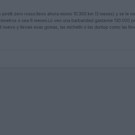
as pirelli zero rosso.llevo ahora mismo 10.300 km (3 meses) y se le 
ilómetros o sea 6 meses.Lo veo una barbaridad gastarme 130.000 pe
3 nuevo y llevais esas gomas, las michelín o las dunlop como las ll