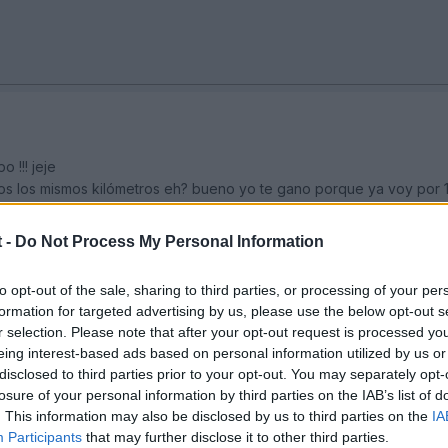
 !!! jeje
los mismos kilómetros eh? bueno yo te gano porque ya voy por 12
s Dunlop, y la verdad es que ya se les va notando el desgaste (sobre
 -
Do Not Process My Personal Information
ro, el desgaste es totalmente regular. Yo las aguantaré delante hast
 unos 30.000 km. (15.000 delante y 15.000 detrás cada rueda). Eso sí
to opt-out of the sale, sharing to third parties, or processing of your per
formation for targeted advertising by us, please use the below opt-out s
r selection. Please note that after your opt-out request is processed y
 P zero rosso como las Dunlop SP sport 9090 son bastante blandas, 
eing interest-based ads based on personal information utilized by us or
arán algo más pero tampoco mucho más, porque a este nivel de neu
disclosed to third parties prior to your opt-out. You may separately opt-
losure of your personal information by third parties on the IAB’s list of
. This information may also be disclosed by us to third parties on the
IA
un pco más es mimar la conducción y sobre todo la forma de pillar l
Participants
that may further disclose it to other third parties.