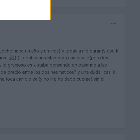
l coche hace un año y un mes) y todavia me duran(y eso k
curva
)..todabia no estan para cambiarse(pero les
y lo gracioso es k staba pensando en pasarme a las
ia de precio entre los dos neumaticos? y una duda...casi k
i me toca cambio ya!(y no me he dado cuenta) sin el