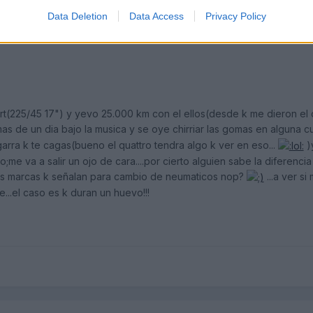
Data Deletion
Data Access
Privacy Policy
ort(225/45 17") y yevo 25.000 km con el ellos(desde k me dieron e
s de un dia bajo la musica y se oye chirriar las gomas en alguna 
arra k te cagas(bueno el quattro tendra algo k ver en eso...
)
to;me va a salir un ojo de cara....por cierto alguien sabe la diferenc
las marcas k señalan para cambio de neumaticos nop?
...a ver s
...el caso es k duran un huevo!!!