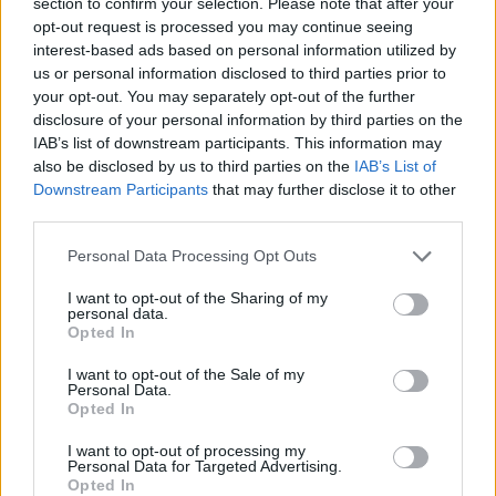
Publicado
26 de Mayo del 2004
section to confirm your selection. Please note that after your
opt-out request is processed you may continue seeing
La mía no tiene carné.....
interest-based ads based on personal information utilized by
us or personal information disclosed to third parties prior to
Salu2
your opt-out. You may separately opt-out of the further
disclosure of your personal information by third parties on the
D.W.
IAB’s list of downstream participants. This information may
also be disclosed by us to third parties on the
IAB’s List of
Downstream Participants
that may further disclose it to other
Responder
third parties.
Personal Data Processing Opt Outs
Mad-i
I want to opt-out of the Sharing of my
personal data.
Publicado
26 de Mayo del 2004
Opted In
Je Je Je
I want to opt-out of the Sale of my
Personal Data.
Opted In
Lo mejor es no dejarle el coche... y mi mujer tiene un Opel
Kadett...
I want to opt-out of processing my
Personal Data for Targeted Advertising.
Salu2.
Opted In