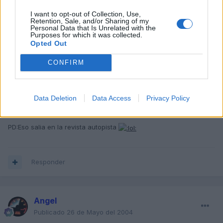
I want to opt-out of Collection, Use,
Retention, Sale, and/or Sharing of my
Responder
Personal Data that Is Unrelated with the
Purposes for which it was collected.
Opted Out
CONFIRM
AudifanArnau
Publicado
26 de Mayo del 2004
Pues yo tengo un ford y no le fui infiel a mi ex en los 8 años que
Data Deletion
Data Access
Privacy Policy
estuvimos juntos.
PD:Eso salia en la revista autopista
Responder
Angel
Publicado
26 de Mayo del 2004