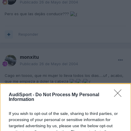
Publicado
26 de Mayo del 2004
Pero es que las dejáis conducir???
Responder
monxitu
Publicado
26 de Mayo del 2004
Cago en toooo, que mi mujer lo lleva todos los dias.....uf , acabo,
que me empieza a doler la cabeza
AudiSport -
Do Not Process My Personal
Information
Responder
If you wish to opt-out of the sale, sharing to third parties, or
processing of your personal or sensitive information for
Doctor White
targeted advertising by us, please use the below opt-out