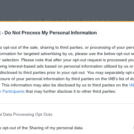
, si quieres un coupe de verdad un deportivo que lo es sin necesita
rencias importantes. Ahora, si quieres un berlina con alerones para
 -
Do Not Process My Personal Information
as maletero,plazas traseras...etc Recuerda el tema de la traccion 
to opt-out of the sale, sharing to third parties, or processing of your per
formation for targeted advertising by us, please use the below opt-out s
r selection. Please note that after your opt-out request is processed y
eing interest-based ads based on personal information utilized by us or
disclosed to third parties prior to your opt-out. You may separately opt-
losure of your personal information by third parties on the IAB’s list of
. This information may also be disclosed by us to third parties on the
IA
Participants
that may further disclose it to other third parties.
rar un bmw con un tt?, creo q a nivel interior el bmw es bastante m
l Data Processing Opt Outs
unos cuantos años exactamente igual........
........opina tu, pero ma
o opt-out of the Sharing of my personal data.