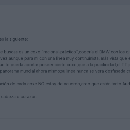
s la siguiente:
e buscas es un coxe "racional-práctico",cogería el BMW con los o
 vez,aunque para mi con una línea muy continuinista, más vista que el
que te pueda aportar poseer cierto coxe,que a la practicidad,el TT 
 panorama mundial ahora mismo;su línea nunca se verá desfasada 
ización de cada coxe NO estoy de acuerdo,creo que están tanto Aud
e cabeza o corazón.