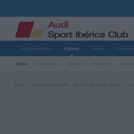
AudiSport-Ibérica
Explorar
Tienda
Próximos 
Foros
Calendario
Buscar
Personal
Normas
ad
Inicio
Foros modelos Audi
Audi TT Mk1 (1999-2006)
Tem