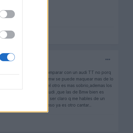
 y demas,no se puede comparar con un audi TT no porq
 estan bastante claras.El Bmw se puede maquear mas de lo
engancha" nada mas verlo el otro es mas sobrio,ademas los
os motores gasolina de Audi ,que las de Bmw bien es
 filosofia la de Bmw..a no ser claro q me hables de un
jeje pero eso ya es otro cantar...