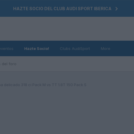
HAZTE SOCIO DEL CLUB AUDI SPORT IBERICA
eventos
Hazte Socio!
Clubs AudiSport
More
 del foro
a delicado 318 ci Pack M vs TT 1.8T 150 Pack S