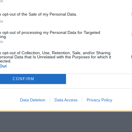
oche creo q es una interpretacion algo valiente por tu parte.
In
o opt-out of the Sale of my Personal Data.
In
to opt-out of processing my Personal Data for Targeted
ing.
In
o opt-out of Collection, Use, Retention, Sale, and/or Sharing
ersonal Data that Is Unrelated with the Purposes for which it
lected.
Out
ptos distintos pero la verdad esq aunq el Bmw es un buen coche
no... es porq tu ves uno y otro y la verdad me parece q las cosas
CONFIRM
cluso si el TT no viene con el S line ya de por si es bonito y te "
d para mi,me gustan mas la reacciones del TT y en general la de l
o he probado pero he probado el 320ci el 323ci y el 328ci y es otra
Data Deletion
Data Access
Privacy Policy
dria que callar porq me falto poco para caer en su influjo