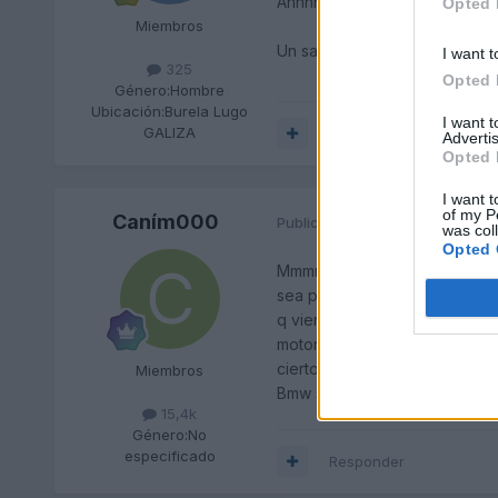
Ahhhh por cirto lo de menos c
Opted 
Miembros
Un saludiño
I want t
325
Opted 
Género:
Hombre
Ubicación:
Burela Lugo
I want 
GALIZA
Responder
Advertis
Opted 
I want t
of my P
Caním000
Publicado
29 de Mayo del 2004
was col
Opted 
Mmmm como decis son 2 conce
sea peor,porq el coche es bue
q viene con el pack M,pero in
motores son buenos y la verda
cierto q justo ese modelo no l
Miembros
Bmw serie M ..donde ya me ten
15,4k
Género:
No
especificado
Responder