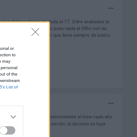
r un puñetero aleron sin duda el TT. Entre acabados la
 darle un toque deportivo pues nada el 318ci con las
trasera que por mucho esp que lleve siempre da sustos.
sonal or
ection to
ou may
 personal
out of the
 downstream
B’s List of
as espartano q el del tt, exteriormente el bmw cada año
jo para gustos no hay nada escrito, la decision es tuya.