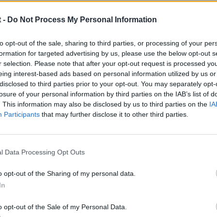
 -
Do Not Process My Personal Information
to opt-out of the sale, sharing to third parties, or processing of your per
formation for targeted advertising by us, please use the below opt-out s
r selection. Please note that after your opt-out request is processed y
eing interest-based ads based on personal information utilized by us or
disclosed to third parties prior to your opt-out. You may separately opt-
losure of your personal information by third parties on the IAB’s list of
. This information may also be disclosed by us to third parties on the
IA
(editado)
Participants
that may further disclose it to other third parties.
pero pregunta en este foro que se las saben todas:
l Data Processing Opt Outs
/foro/
o opt-out of the Sharing of my personal data.
stales atermicos, si no los pediste como opcion, no te preocupes qu
In
teriormente.
o opt-out of the Sale of my Personal Data.