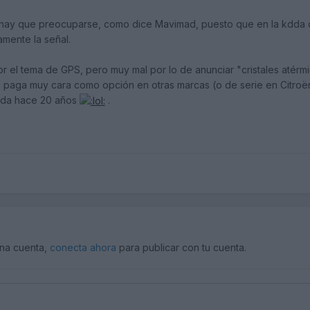
no hay que preocuparse, como dice Mavimad, puesto que en la kdda
mente la señal.
r el tema de GPS, pero muy mal por lo de anunciar "cristales atérmic
 paga muy cara como opción en otras marcas (o de serie en Citroën)
anda hace 20 años
.
una cuenta,
conecta ahora
para publicar con tu cuenta.