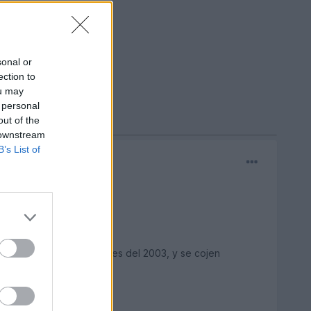
sonal or
ection to
ou may
 personal
out of the
 downstream
B’s List of
e, por ejemplo, mi coche es del 2003, y se cojen