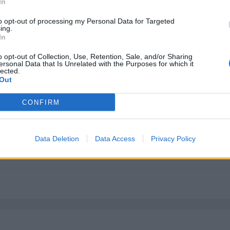
In
por mavimad
to opt-out of processing my Personal Data for Targeted
ing.
In
o opt-out of Collection, Use, Retention, Sale, and/or Sharing
ersonal Data that Is Unrelated with the Purposes for which it
lected.
Out
CONFIRM
 final la he cambiado porque hay que hacer verdaderas maravillas p
ste tema. Busca el titulo del mensaje "GPS para Ipaq Pocket PC" o 
Data Deletion
Data Access
Privacy Policy