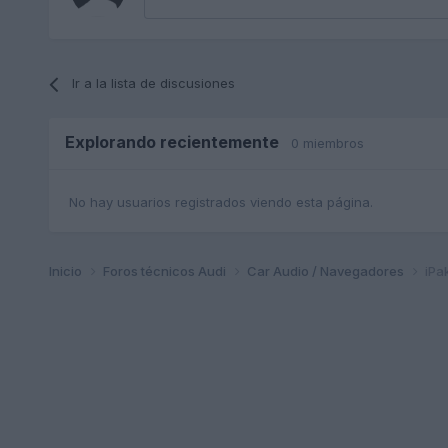
Ir a la lista de discusiones
Explorando recientemente
0 miembros
No hay usuarios registrados viendo esta página.
Inicio
Foros técnicos Audi
Car Audio / Navegadores
iPa