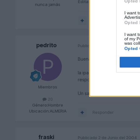
Opted 
Editado
28 de Mayo del 2004
nunca jamás
I want 
Advertis
Responder
Opted 
I want t
of my P
was col
pedrito
Publicado
1 de Junio del 2004
Opted 
Buenas,
la ipaq 1930 la tenía yo y al
respondí hace un tiempo con e
Miembros
Un saludo
20
Género:
Hombre
Ubicación:
ALMERIA
Responder
fraski
Publicado
2 de Junio del 2004