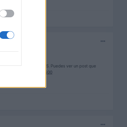
ara que funcione con el GPS. Puedes ver un post que
pincha en el link
GPS_h1930