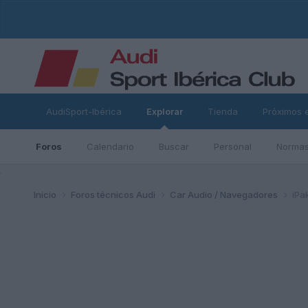
AudiSport-Ibérica
Explorar
Tienda
Próximos 
Foros
Calendario
Buscar
Personal
Normas
ad
Inicio
Foros técnicos Audi
Car Audio / Navegadores
iPa