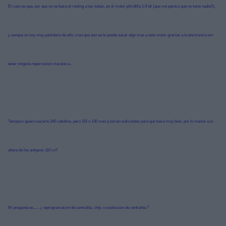
El caso es que, por que no se fuera el renting a las nubes, es el motor piltrafilla 1.9 tdi (que me parece que no tiene nadie!!),
y aunque no soy muy partidario de ello, creo que aun se le puede sacar algo mas a este motor gracias a la electronica sin
tener ninguna repercusion mecánica...
Tampoco quiero sacarle 240 caballos, pero 115 o 130 creo q serían suficientes para que fuera muy bien, por lo menos a la
altura de los antiguos 110 cv!!
Mi pregunta es..... ¿ reprogramacion de centralita, chip, o sustitucion de centralita ?