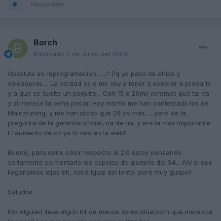
Responder
Borch
Publicado
2 de Junio del 2004
Upsolute es reprogramacion.......? Pq yo paso de chips y
soldaduras.... La verdad es q me voy a tener q esperar a probarlo
y a que se suelte un poquito... Con 15 o 20mil veremos que tal va
y si merece la pena pecar. Hoy mismo me han contestado los de
Mainztuning, y me han dicho que 28 cv más..... pero de la
pregunta de la garantia oficial, na de na, y era la mas importante.
El aumento de cv ya lo veo en la web!!
Bueno, para darle color respecto al 2.0 estoy pensando
seriamente en montarle los espejos de alumino del S4... Ahí si que
llegariamos lejos eh, seria igual del lento, pero muy guapo!!
Saludos
Pd: Alguien lleva algún kit de manos libres bluetooth que merezca