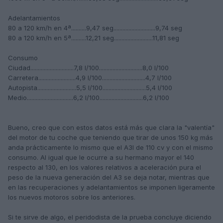
Adelantamientos
80 a 120 km/h en 4ª..........9,47 seg............................9,74 seg
80 a 120 km/h en 5ª..........12,21 seg..........................11,81 seg
Consumo
Ciudad.............................7,8 l/100.............................8,0 l/100
Carretera.........................4,9 l/100.............................4,7 l/100
Autopista..........................5,5 l/100.............................5,4 l/100
Medio...............................6,2 l/100.............................6,2 l/100
Bueno, creo que con estos datos está más que clara la "valentía"
del motor de tu coche que teniendo que tirar de unos 150 kg más
anda prácticamente lo mismo que el A3I de 110 cv y con el mismo
consumo. Al igual que le ocurre a su hermano mayor el 140
respecto al 130, en los valores relativos a aceleración pura el
peso de la nueva generación del A3 se deja notar, mientras que
en las recuperaciones y adelantamientos se imponen ligeramente
los nuevos motoros sobre los anteriores.
Si te sirve de algo, el peridodista de la prueba concluye diciendo