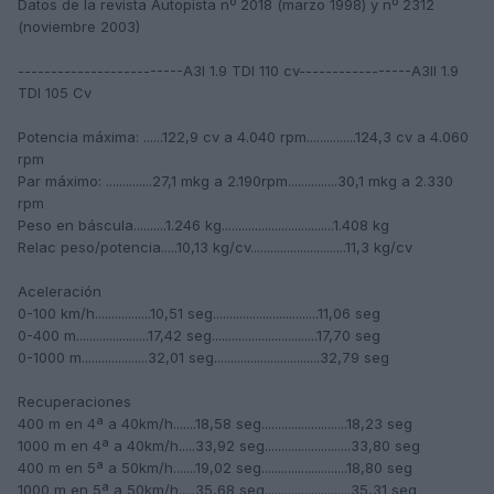
Datos de la revista Autopista nº 2018 (marzo 1998) y nº 2312
(noviembre 2003)
-------------------------A3I 1.9 TDI 110 cv-----------------A3II 1.9
TDI 105 Cv
Potencia máxima: ......122,9 cv a 4.040 rpm...............124,3 cv a 4.060
rpm
Par máximo: ..............27,1 mkg a 2.190rpm...............30,1 mkg a 2.330
rpm
Peso en báscula..........1.246 kg..................................1.408 kg
Relac peso/potencia.....10,13 kg/cv.............................11,3 kg/cv
Aceleración
0-100 km/h.................10,51 seg................................11,06 seg
0-400 m......................17,42 seg................................17,70 seg
0-1000 m....................32,01 seg................................32,79 seg
Recuperaciones
400 m en 4ª a 40km/h.......18,58 seg..........................18,23 seg
1000 m en 4ª a 40km/h.....33,92 seg..........................33,80 seg
400 m en 5ª a 50km/h.......19,02 seg..........................18,80 seg
1000 m en 5ª a 50km/h.....35,68 seg..........................35,31 seg