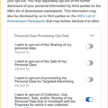
your opt-out. You may separately opt-out of the further
disclosure of your personal information by third parties on the
Responder
IAB’s list of downstream participants. This information may
also be disclosed by us to third parties on the
IAB’s List of
Downstream Participants
that may further disclose it to other
third parties.
Xingular
Publicado
29 de Mayo del 2004
Personal Data Processing Opt Outs
I want to opt-out of the Sharing of my
cases dijo:
personal data.
Opted In
Lo mejor es la reprogramación, pero un consejo, hazlo
I want to opt-out of the Sale of my
cuando se te acabe la garantia... porque si lo haces de
Personal Data.
nuevo, te quedas sin ella.
Opted In
BIENVENIDO AL FORO
I want to opt-out of processing my
y efectivamente, ¡despues de la garantía!! B)
Personal Data for Targeted Advertising.
Opted In
I want to opt-out of Collection, Use,
Responder
Retention, Sale, and/or Sharing of my
Personal Data that Is Unrelated with the
Purposes for which it was collected.