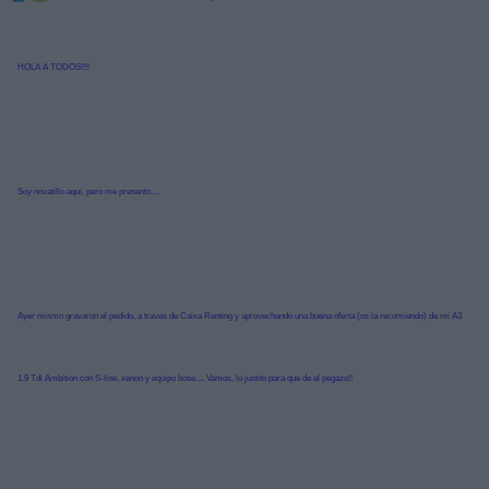
HOLA A TODOS!!!!
Soy novatillo aqui, pero me presento....
Ayer mismo gravaron el pedido, a traves de Caixa Renting y aprovechando una buena oferta (os la recomiendo) de mi A3
1.9 Tdi Ambition con S-line, xenon y equipo bose.... Vamos, lo justito para que de el pegazo!!