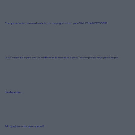
Creo que me inclino, sin entender mucho, por la reprogramacion.... pero CUAL ES LA MEJOOOOR?
Lo que menos me importa ante una modificacion de este tipo es el precio, asi que quiero lo mejor para el peque!!
Saludos a todos.....
Pd: Vaya piazo coches que os gastais!!