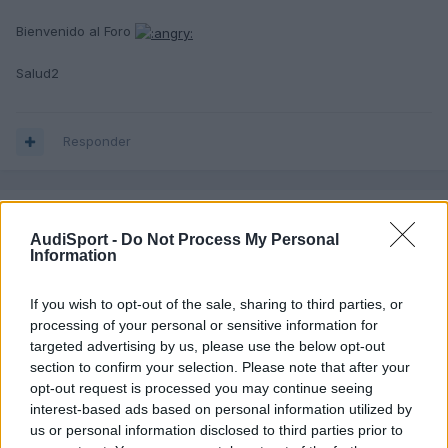
Bienvenido al Foro
Salud2
Responder
Borch
AudiSport -
Do Not Process My Personal
Publicado
29 de Mayo del 2004
Information
Gracias amiguetes!! En especial a ti Manu, que me has quitado un
poco la fobia que tengo de no haber pedido el 2.0..... pero bueno,
If you wish to opt-out of the sale, sharing to third parties, or
a todo no llegamos.
processing of your personal or sensitive information for
targeted advertising by us, please use the below opt-out
Si veo que le falta ya le pondremos el windows Xp a la
section to confirm your selection. Please note that after your
centralita... jejej
opt-out request is processed you may continue seeing
interest-based ads based on personal information utilized by
Salu2
us or personal information disclosed to third parties prior to