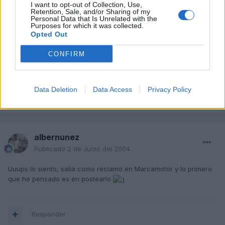
I want to opt-out of Collection, Use,
Retention, Sale, and/or Sharing of my
Personal Data that Is Unrelated with the
javier
Purposes for which it was collected.
Publicado
2 de Junio del 2004
Opted Out
yo animado estoy...
CONFIRM
s2
Data Deletion
Data Access
Privacy Policy
Responder
albernunez
Publicado
2 de Junio del 2004
Uuups lo siento, salia como reclamo en Marcamotor y lo primero
que he pensado es en postearlo
Responder