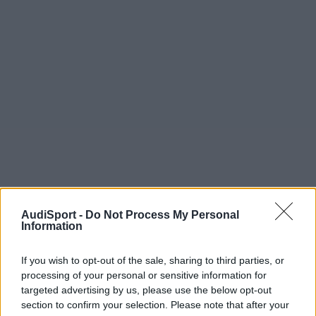
AudiSport -
Do Not Process My Personal
Climber
Information
Publicado
2 de Junio del 2004
If you wish to opt-out of the sale, sharing to third parties, or
"Repe"!! estaba hace tiempo en el foro RS
processing of your personal or sensitive information for
Aunque siempre es bueno recordar estos "juguetes", quizás
targeted advertising by us, please use the below opt-out
alguien se anime
section to confirm your selection. Please note that after your