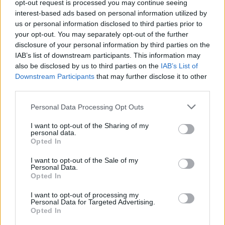
opt-out request is processed you may continue seeing
interest-based ads based on personal information utilized by
us or personal information disclosed to third parties prior to
Responder
your opt-out. You may separately opt-out of the further
disclosure of your personal information by third parties on the
IAB’s list of downstream participants. This information may
Nerea
also be disclosed by us to third parties on the
IAB’s List of
Publicado
2 de Junio del 2004
Downstream Participants
that may further disclose it to other
third parties.
Climber dijo:
Personal Data Processing Opt Outs
quizás alguien se anime
I want to opt-out of the Sharing of my
personal data.
Opted In
I want to opt-out of the Sale of my
Yo me animo, yo me animo!!! y más ahora q me han renovadooo
Personal Data.
en el trabajooo!!!
Opted In
I want to opt-out of processing my
Personal Data for Targeted Advertising.
Responder
Opted In