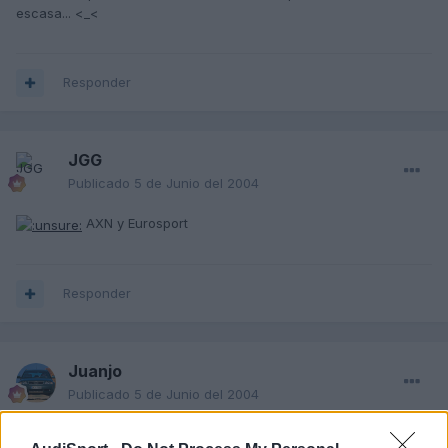
escasa... <_<
Responder
JGG
Publicado
5 de Junio del 2004
AXN y Eurosport
Responder
Juanjo
Publicado
5 de Junio del 2004
No lo veo. Los medios de comunicación últimamente se