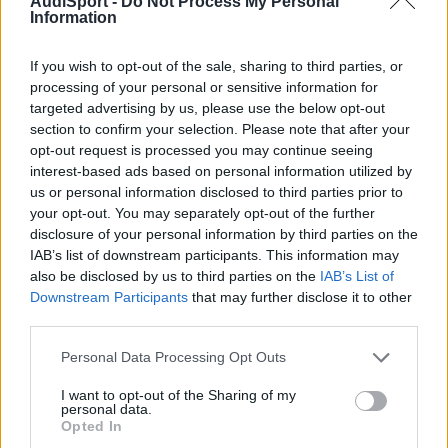
AudiSport -
Do Not Process My Personal
conforman con dar rápidamente las posiciones provisionales y
Information
las definitivas. Me da la impresión que este año está siendo poco
seguido por el público en general (antes teníamos a Carlos hasta
If you wish to opt-out of the sale, sharing to third parties, or
en la sopa).
processing of your personal or sensitive information for
Saludos.
targeted advertising by us, please use the below opt-out
section to confirm your selection. Please note that after your
opt-out request is processed you may continue seeing
interest-based ads based on personal information utilized by
Responder
us or personal information disclosed to third parties prior to
your opt-out. You may separately opt-out of the further
disclosure of your personal information by third parties on the
Xingular
IAB’s list of downstream participants. This information may
also be disclosed by us to third parties on the
IAB’s List of
Publicado
6 de Junio del 2004
Downstream Participants
that may further disclose it to other
third parties.
Juanjo dijo:
Personal Data Processing Opt Outs
Me da la impresión que este año está siendo poco seguido
por el público en general (antes teníamos a Carlos hasta en
I want to opt-out of the Sharing of my
personal data.
la sopa).
Opted In