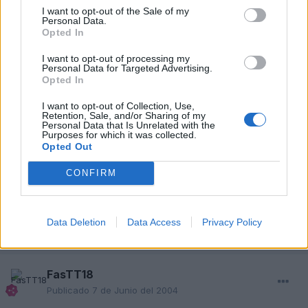
Ahora está Alonso y Carlos no "vendé".
I want to opt-out of the Sale of my
Así de triste y cutre es el sistema de comunicaciones TV que
Personal Data.
tenemos en este país...
Opted In
I want to opt-out of processing my
Personal Data for Targeted Advertising.
Responder
Opted In
I want to opt-out of Collection, Use,
Retention, Sale, and/or Sharing of my
Personal Data that Is Unrelated with the
juanluisvg
Purposes for which it was collected.
Publicado
6 de Junio del 2004
Opted Out
Cuando tengo tiempo y en algun resumen, pero poco
CONFIRM
Responder
Data Deletion
Data Access
Privacy Policy
FasTT18
Publicado
7 de Junio del 2004