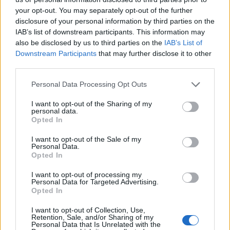
your opt-out. You may separately opt-out of the further
disclosure of your personal information by third parties on the
IAB’s list of downstream participants. This information may
also be disclosed by us to third parties on the
IAB’s List of
Downstream Participants
that may further disclose it to other
third parties.
Personal Data Processing Opt Outs
Mad-i
I want to opt-out of the Sharing of my
personal data.
Publicado
7 de Junio del 2004
Opted In
Me alegro que te vaya tan bien...y gracias por la info del
I want to opt-out of the Sale of my
embrague, que ya llevo 120.000 kms y tengo la duda de cuando
Personal Data.
me cascará... <_<
Opted In
Salu2.
I want to opt-out of processing my
Personal Data for Targeted Advertising.
Opted In
Responder
I want to opt-out of Collection, Use,
Retention, Sale, and/or Sharing of my
Personal Data that Is Unrelated with the