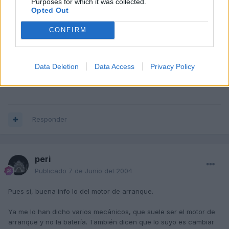
Purposes for which it was collected.
Opted Out
Juanjo
CONFIRM
Publicado
7 de Junio del 2004
Gracias por la información Newtro.
Si es que nada es eterno
(nada más que el amor
).
Data Deletion
Data Access
Privacy Policy
Saludos.
Responder
peri
Publicado
7 de Junio del 2004
Pues sí, buena info lo del motor de arranque.
Ya me lo han dicho varios mecánicos, que suele ser el motor de
arranque y no la batería. También dicen que lo suyo es cambiar