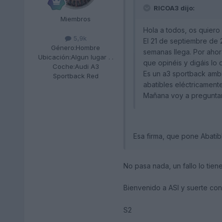
RICOA3 dijo:
Miembros
Hola a todos, os quiero 
5,9k
El 21 de septiembre de 
Género:
Hombre
semanas llega. Por ahor
Ubicación:
Algun lugar . .
que opinéis y digáis lo q
Coche:
Audi A3
Es un a3 sportback ambit
Sportback Red
abatibles eléctricamente
Mañana voy a preguntar
Esa firma, que pone Abatib
No pasa nada, un fallo lo tiene 
Bienvenido a ASI y suerte co
S2