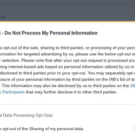
009
 -
Do Not Process My Personal Information
tar mi historia, aunque por lo que he leído es más de lo mismo.
to opt-out of the sale, sharing to third parties, or processing of your per
09 encargué mi a3 y el lunes pasado me llamó el comercial para da
formation for targeted advertising by us, please use the below opt-out s
s de entrega se van cumpliendo, pero yo ya estoy loco por tenerlo 
r selection. Please note that after your opt-out request is processed y
eing interest-based ads based on personal information utilized by us or
disclosed to third parties prior to your opt-out. You may separately opt-
 2.0 140cv s-tronic blanco ibis con paquete s-line interior y exteri
losure of your personal information by third parties on the IAB’s list of
 7 radios dobles de 18' en óptica de titanio. Cuantito lo tenga en m
. This information may also be disclosed by us to third parties on the
IA
Participants
that may further disclose it to other third parties.
 con V
l Data Processing Opt Outs
o opt-out of the Sharing of my personal data.