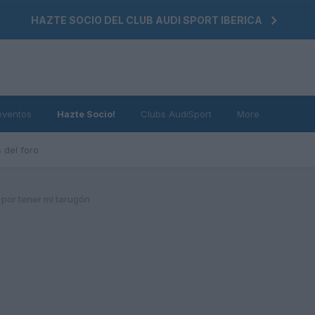
HAZTE SOCIO DEL CLUB AUDI SPORT IBERICA
eventos
Hazte Socio!
Clubs AudiSport
More
 del foro
por tener mi tarugón