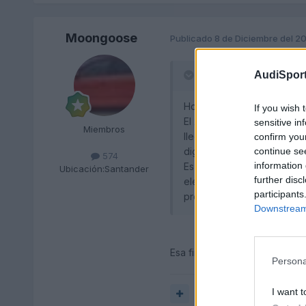
Moongoose
Publicado
8 de Diciembre del 2
AudiSport
RICOA3 dijo:
Hola a todos, os quiero con
If you wish 
El 21 de septiembre de 20
sensitive in
Miembros
llega. Por ahora los plazo
confirm you
continue se
digáis lo que le falta.
574
information 
Es un a3 sportback ambition
Ubicación:
Santander
further disc
eléctricamente y lantas de
participants
preguntar por donde va.
Downstream 
Esa firma, que pone Abatibles
Persona
I want t
Responder