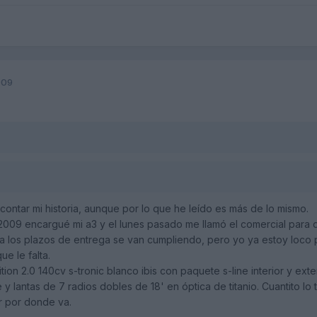
009
contar mi historia, aunque por lo que he leído es más de lo mismo.
2009 encargué mi a3 y el lunes pasado me llamó el comercial para 
a los plazos de entrega se van cumpliendo, pero yo ya estoy loco 
ue le falta.
ion 2.0 140cv s-tronic blanco ibis con paquete s-line interior y ext
 y lantas de 7 radios dobles de 18' en óptica de titanio. Cuantito l
 por donde va.