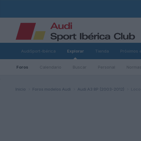
AudiSport-Ibérica
Explorar
Tienda
Próximos 
Foros
Calendario
Buscar
Personal
Normas
ad
Inicio
Foros modelos Audi
Audi A3 8P (2003-2012)
Loco 