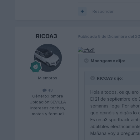
Responder
RICOA3
Publicado
9 de Diciembre del 2
Moongoose dijo:
Miembros
RICOA3 dijo:
48
Hola a todos, os quiero 
Género:
Hombre
El 21 de septiembre de 
Ubicación:
SEVILLA
semanas llega. Por ahor
Intereses:
coches,
que opinéis y digáis lo q
motos y formua1
Es un a3 sportback ambit
abatibles eléctricamente
Mañana voy a preguntar