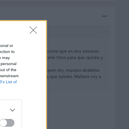
sonal or
rme el nº de bastidor y decirme que en dos semanas
ection to
en mis manos y poder hacerle fotos para que opinéis y
ou may
 personal
out of the
or, faros de xenon, techo open sky, espejos abatibles
 downstream
is manos le hago fotos para que opinéis. Mañana voy a
B’s List of