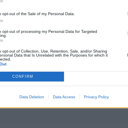
In
o opt-out of the Sale of my Personal Data.
009
In
las llantas para mi un acierto, espero que no se retrase y que pong
to opt-out of processing my Personal Data for Targeted
ing.
In
o opt-out of Collection, Use, Retention, Sale, and/or Sharing
ersonal Data that Is Unrelated with the Purposes for which it
lected.
Out
CONFIRM
Data Deletion
Data Access
Privacy Policy
009