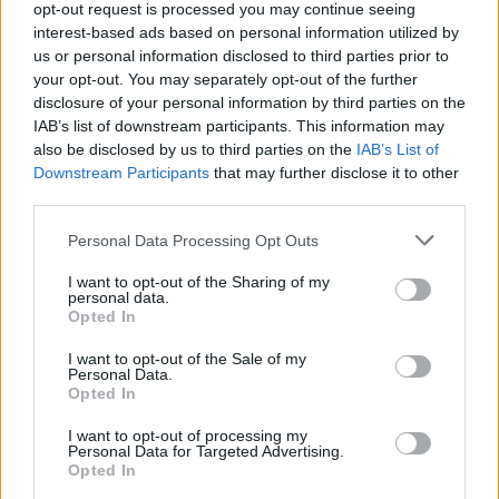
opt-out request is processed you may continue seeing
Mirar lo que he encontrado...
interest-based ads based on personal information utilized by
us or personal information disclosed to third parties prior to
http://www.maolung.com/PICEAB/PLAD021-2.JPG
your opt-out. You may separately opt-out of the further
disclosure of your personal information by third parties on the
http://cgi.ebay.com/ebaymotors/Audi-A4-
IAB’s list of downstream participants. This information may
B6-...=item439bcc6714
also be disclosed by us to third parties on the
IAB’s List of
Downstream Participants
that may further disclose it to other
Es caro y no lo mandan a España, pero sabiendo que
third parties.
existe, igual lo hay por aquí....
Personal Data Processing Opt Outs
algo asi es lo que montan el los bmw.
I want to opt-out of the Sharing of my
personal data.
Opted In
por algun sitio los vi, pero no recuerdo donde, el precio 48 euros
si no recuerdo mal.
I want to opt-out of the Sale of my
Personal Data.
Opted In
un saludo....................
I want to opt-out of processing my
Personal Data for Targeted Advertising.
Opted In
Responder