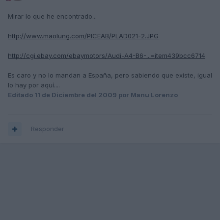
Mirar lo que he encontrado...
http://www.maolung.com/PICEAB/PLAD021-2.JPG
http://cgi.ebay.com/ebaymotors/Audi-A4-B6-...=item439bcc6714
Es caro y no lo mandan a España, pero sabiendo que existe, igual
lo hay por aquí....
Editado
11 de Diciembre del 2009
por Manu Lorenzo
Responder