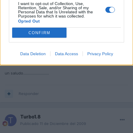
I want to opt-out of Collection, Use,
Retention, Sale, and/or Sharing of my
Personal Data that Is Unrelated with the
Purposes for which it was collected.
CAITO
Opted Out
Publicado
11 de Diciembre del 2009
CONFIRM
...............................
http://cgi.ebay.es/PLAFON-LUZ-MATRICULA-DE...=item414a40a5fa
Data Deletion
Data Access
Privacy Policy
hay para audi.
un saludo.............................
Responder
Turbo1.8
Publicado
11 de Diciembre del 2009