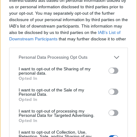
interest-based ads based on personal information utilized by
us or personal information disclosed to third parties prior to
your opt-out. You may separately opt-out of the further
Bully
disclosure of your personal information by third parties on the
Publicado
13 de Diciembre del 2009
IAB’s list of downstream participants. This information may
also be disclosed by us to third parties on the
IAB’s List of
Que le den por ejemplo un Reanult Megane a ver qué hace.
Downstream Participants
that may further disclose it to other
third parties.
Personal Data Processing Opt Outs
Responder
I want to opt-out of the Sharing of my
personal data.
Opted In
SportQuattroLOVE
Publicado
13 de Diciembre del 2009
I want to opt-out of the Sale of my
Personal Data.
Opted In
Anda que será muy dificil hacer eso!
I want to opt-out of processing my
Personal Data for Targeted Advertising.
Opted In
Responder
I want to opt-out of Collection, Use,
Retention, Sale, and/or Sharing of my