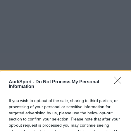
RomuloTDI
AudiSport -
Do Not Process My Personal
Information
Publicado
13 de Diciembre del 2009
Si con un forito hace eso no quiero pensar que hara con un
If you wish to opt-out of the sale, sharing to third parties, or
Skyline!!!
processing of your personal or sensitive information for
targeted advertising by us, please use the below opt-out
section to confirm your selection. Please note that after your
opt-out request is processed you may continue seeing
Responder