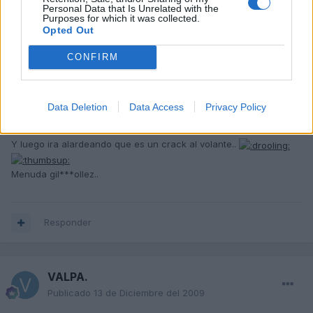
Personal Data that Is Unrelated with the
Purposes for which it was collected.
SergiA3
Opted Out
Publicado
13 de Diciembre del 2009
CONFIRM
SportQuattroLOVE dijo:
Anda que será muy dificil hacer eso!
Data Deletion
Data Access
Privacy Policy
Y luego ira alardeando que es un crack al volante..
Menuda gil***ollez..
Responder
VALPA.
Publicado
13 de Diciembre del 2009