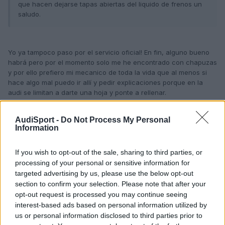
que hacen dejarse tapas abiertas del liquido de frenos un
saludo.
Yo ya tampoco paso por el servicio oficial! En fin, alguno bueno
habrá pero por el momento solo me he encontrado con chapuzas
y por ello prefiero mi mecanico de toda la vida que al menos si
hace algo mal puedo ir allí y pedir explicaciones porque en la
audi se limitan a darte una hoja y ponte a rellenar.
AudiSport -
Do Not Process My Personal
Bueno compañeros, nadie sabe más consejos de cara a pasar
Information
las revisiones del coche??
If you wish to opt-out of the sale, sharing to third parties, or
processing of your personal or sensitive information for
PD: Soy de Barcelona, asique no tengo ni idea de ningun taller
bueno por tu zona!
targeted advertising by us, please use the below opt-out
Editado
14 de Diciembre del 2009
por KaRTs
section to confirm your selection. Please note that after your
opt-out request is processed you may continue seeing
interest-based ads based on personal information utilized by
us or personal information disclosed to third parties prior to
Responder