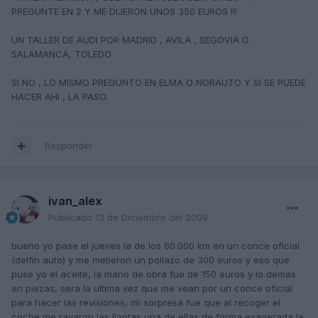
PREGUNTE EN 2 Y ME DIJERON UNOS 350 EUROS !!!
UN TALLER DE AUDI POR MADRID , AVILA , SEGOVIA O
SALAMANCA, TOLEDO
SI NO , LO MISMO PREGUNTO EN ELMA O NORAUTO Y SI SE PUEDE
HACER AHI , LA PASO.
Responder
ivan_alex
Publicado
13 de Diciembre del 2009
bueno yo pase el jueves la de los 60.000 km en un conce oficial
(delfin auto) y me metieron un pollazo de 300 euros y eso que
puse yo el aceite, la mano de obra fue de 150 euros y lo demas
en piezas, sera la ultima vez que me vean por un conce oficial
para hacer las revisiones, mi sorpresa fue que al recoger el
coche me rayaron las llantas una de ellas de forma exagerada le