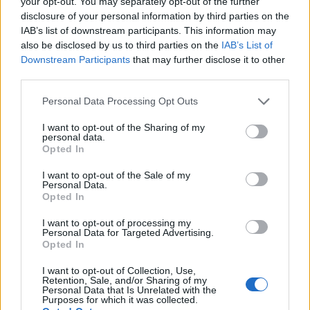
your opt-out. You may separately opt-out of the further
disclosure of your personal information by third parties on the
IAB’s list of downstream participants. This information may
Avatar
also be disclosed by us to third parties on the
IAB’s List of
Downstream Participants
that may further disclose it to other
Publicado
14 de Diciembre del 2009
third parties.
KaRTs dijo:
Personal Data Processing Opt Outs
Bueno compañeros, nadie sabe más consejos de cara a
I want to opt-out of the Sharing of my
personal data.
pasar las revisiones del coche??
Opted In
I want to opt-out of the Sale of my
Hombre, hay una muy básica, que creo que ya sabemos todos:
Personal Data.
Comprar una garrafa de liquido de limpiaparabrisas en carrefour
Opted In
/ feuvert / o similar y rellenar antes de pisar el taller.
I want to opt-out of processing my
Personal Data for Targeted Advertising.
SalU2
Opted In
I want to opt-out of Collection, Use,
Retention, Sale, and/or Sharing of my
Responder
Personal Data that Is Unrelated with the
Purposes for which it was collected.