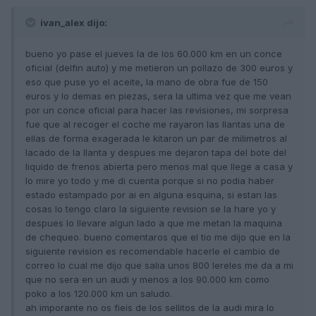
ivan_alex dijo:
bueno yo pase el jueves la de los 60.000 km en un conce
oficial (delfin auto) y me metieron un pollazo de 300 euros y
eso que puse yo el aceite, la mano de obra fue de 150
euros y lo demas en piezas, sera la ultima vez que me vean
por un conce oficial para hacer las revisiones, mi sorpresa
fue que al recoger el coche me rayaron las llantas una de
ellas de forma exagerada le kitaron un par de milimetros al
lacado de la llanta y despues me dejaron tapa del bote del
liquido de frenos abierta pero menos mal que llege a casa y
lo mire yo todo y me di cuenta porque si no podia haber
estado estampado por ai en alguna esquina, si estan las
cosas lo tengo claro la siguiente revision se la hare yo y
despues lo llevare algun lado a que me metan la maquina
de chequeo. bueno comentaros que el tio me dijo que en la
siguiente revision es recomendable hacerle el cambio de
correo lo cual me dijo que salia unos 800 lereles me da a mi
que no sera en un audi y menos a los 90.000 km como
poko a los 120.000 km un saludo.
ah imporante no os fieis de los sellitos de la audi mira lo