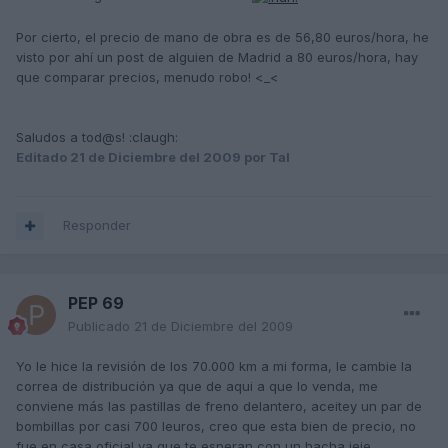
Por cierto, el precio de mano de obra es de 56,80 euros/hora, he
visto por ahí un post de alguien de Madrid a 80 euros/hora, hay
que comparar precios, menudo robo! <_<
Saludos a tod@s! :claugh:
Editado
21 de Diciembre del 2009
por Tal
Responder
PEP 69
Publicado
21 de Diciembre del 2009
Yo le hice la revisión de los 70.000 km a mi forma, le cambie la
correa de distribución ya que de aqui a que lo venda, me
conviene más las pastillas de freno delantero, aceitey un par de
bombillas por casi 700 leuros, creo que esta bien de precio, no
fue en casa oficial ya que te esperan con un hacha jeje