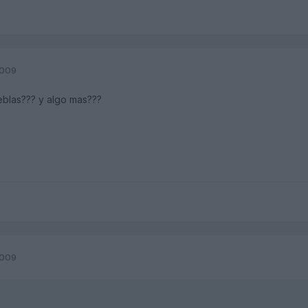
2009
ieblas??? y algo mas???
2009