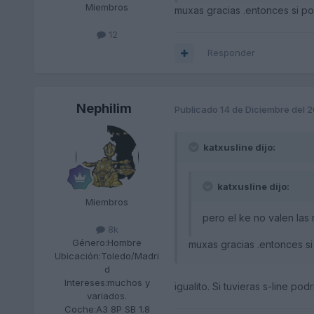
Miembros
muxas gracias .entonces si po
12
Responder
Nephilim
Publicado
14 de Diciembre del 
katxusline dijo:
katxusline dijo:
Miembros
pero el ke no valen las r
8k
Género:
Hombre
muxas gracias .entonces si
Ubicación:
Toledo/Madri
d
Intereses:
muchos y
igualito. Si tuvieras s-line po
variados.
Coche:
A3 8P SB 1.8