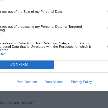
In
o opt-out of the Sale of my Personal Data.
2009
In
to opt-out of processing my Personal Data for Targeted
ing.
In
o opt-out of Collection, Use, Retention, Sale, and/or Sharing
ersonal Data that Is Unrelated with the Purposes for which it
lected.
Out
CONFIRM
2009
Data Deletion
Data Access
Privacy Policy
las o los antinieblas??