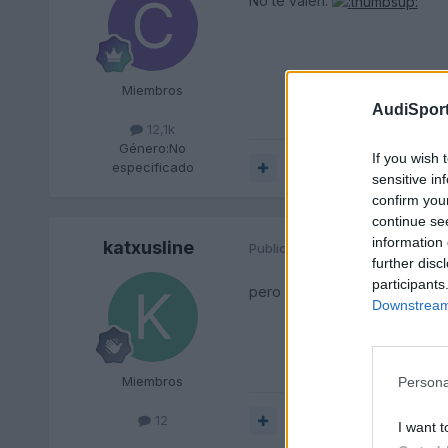
No te valen.
Miembros
AudiSport
12,1k
Género:
No
If you wish 
especificado
Responder
sensitive in
confirm you
continue se
information 
katxusline
Publicado
14 de Diciembre del 
further disc
participants
pero el ke no valen las rejillas
Downstream 
Miembros
Persona
12
Responder
I want t