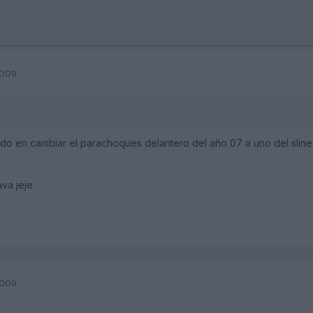
2009
o en cambiar el parachoques delantero del año 07 a uno del sline , 
ava jeje
2009