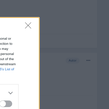
sonal or
ection to
ou may
 personal
out of the
Autor
 downstream
B’s List of