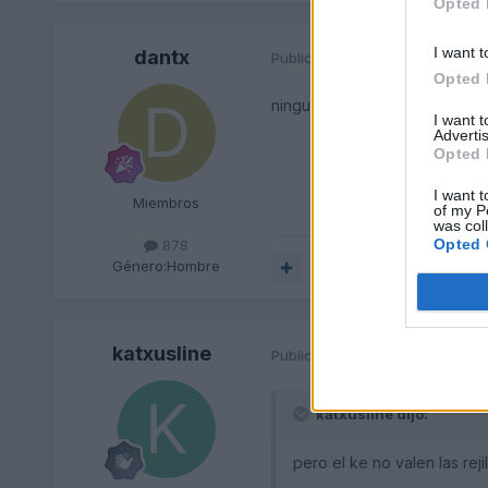
Opted 
I want t
dantx
Publicado
14 de Diciembre del 
Opted 
ninguna de las dos cosas
I want 
Advertis
Opted 
I want t
Miembros
of my P
was col
Opted 
878
Género:
Hombre
Responder
katxusline
Publicado
14 de Diciembre del 
katxusline dijo:
pero el ke no valen las rejil