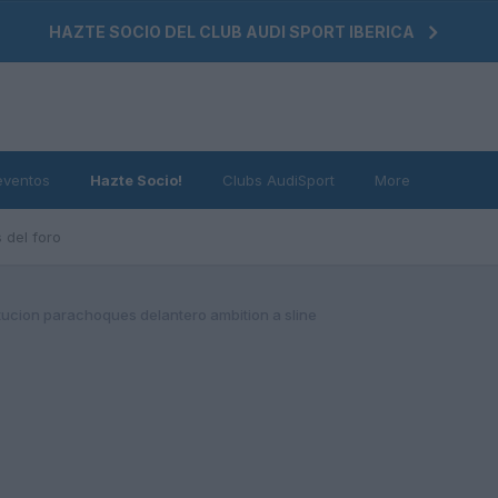
HAZTE SOCIO DEL CLUB AUDI SPORT IBERICA
eventos
Hazte Socio!
Clubs AudiSport
More
 del foro
tucion parachoques delantero ambition a sline