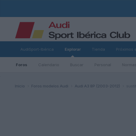
AudiSport-Ibérica
Explorar
Tienda
Próximos 
Foros
Calendario
Buscar
Personal
Normas
ad
Inicio
Foros modelos Audi
Audi A3 8P (2003-2012)
susti