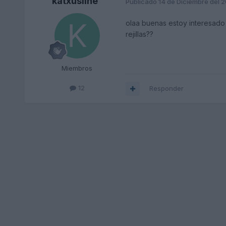
katxusline
Publicado
14 de Diciembre del 
olaa buenas estoy interesado e
rejillas??
Miembros
12
Responder